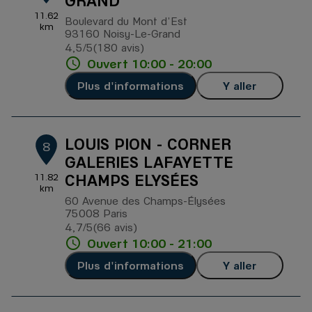
GRAND
11.62
Boulevard du Mont d'Est
km
93160 Noisy-Le-Grand
4,5
/5
(180 avis)
Note de 4.5 sur 5
Ouvert 10:00 - 20:00
Plus d'informations
Y aller
LOUIS PION - CORNER
8
GALERIES LAFAYETTE
CHAMPS ELYSÉES
11.82
km
60 Avenue des Champs-Élysées
75008 Paris
4,7
/5
(66 avis)
Note de 4.7 sur 5
Ouvert 10:00 - 21:00
Plus d'informations
Y aller