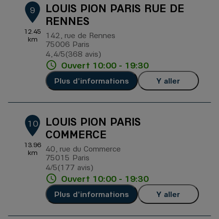
LOUIS PION PARIS RUE DE
9
RENNES
12.45
142, rue de Rennes
km
75006 Paris
4,4
/5
(368 avis)
Note de 4.4 sur 5
Ouvert 10:00 - 19:30
Plus d'informations
Y aller
LOUIS PION PARIS
10
COMMERCE
13.96
40, rue du Commerce
km
75015 Paris
4
/5
(177 avis)
Note de 4 sur 5
Ouvert 10:00 - 19:30
Plus d'informations
Y aller