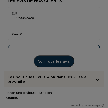
LES AVIS DE NOS CLIENTS
5
/5
5
Note de 5 sur 5
Le 06/08/2026
Le
T
ac
Caro C.
M
m
Voir tous les avis
Les boutiques Louis Pion dans les villes à
proximité
Trouver une boutique Louis Pion
Drancy
Powered by
evermaps ©