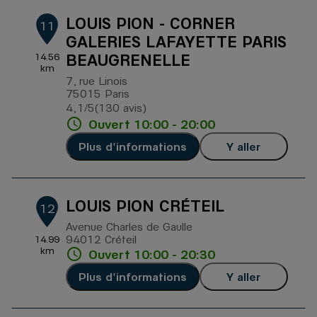
LOUIS PION - CORNER
11
GALERIES LAFAYETTE PARIS
BEAUGRENELLE
14.56
km
7, rue Linois
75015 Paris
4,1
/5
(130 avis)
Note de 4.1 sur 5
Ouvert 10:00 - 20:00
Plus d'informations
Y aller
LOUIS PION CRÉTEIL
12
Avenue Charles de Gaulle
94012 Créteil
14.99
km
Ouvert 10:00 - 20:30
Plus d'informations
Y aller