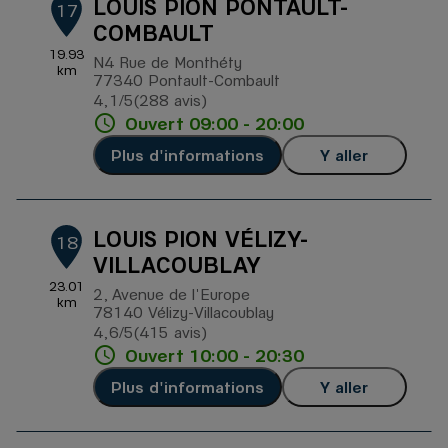
LOUIS PION PONTAULT-
17
COMBAULT
19.93
N4 Rue de Monthéty
km
77340 Pontault-Combault
4,1
/5
(288 avis)
Note de 4.1 sur 5
Ouvert 09:00 - 20:00
Plus d'informations
Y aller
LOUIS PION VÉLIZY-
18
VILLACOUBLAY
23.01
2, Avenue de l'Europe
km
78140 Vélizy-Villacoublay
4,6
/5
(415 avis)
Note de 4.6 sur 5
Ouvert 10:00 - 20:30
Plus d'informations
Y aller