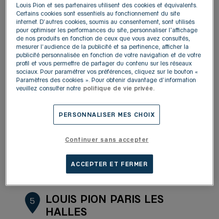
Louis Pion et ses partenaires utilisent des cookies et équivalents.
75009 Paris
Certains cookies sont essentiels au fonctionnement du site
4,2
/5
(127 avis)
Note de 4.2 sur 5
internet. D'autres cookies, soumis au consentement, sont utilisés
Ouvert 10:00 - 20:30
pour optimiser les performances du site, personnaliser l’affichage
de nos produits en fonction de ceux que vous avez consultés,
Plus d'informations
Y aller
mesurer l'audience de la publicité et sa pertinence, afficher la
publicité personnalisée en fonction de votre navigation et de votre
profil et vous permettre de partager du contenu sur les réseaux
sociaux. Pour paramétrer vos préférences, cliquez sur le bouton «
Paramètres des cookies ». Pour obtenir davantage d'information
LOUIS PION PARIS BHV
4
veuillez consulter notre
politique de vie privée.
MARAIS
10.02
55, rue de la verrerie
PERSONNALISER MES CHOIX
km
75004 Paris
4,3
/5
(287 avis)
Note de 4.3 sur 5
Continuer sans accepter
Ouvert 10:00 - 20:00
Plus d'informations
Y aller
ACCEPTER ET FERMER
LOUIS PION PARIS LES
5
HALLES