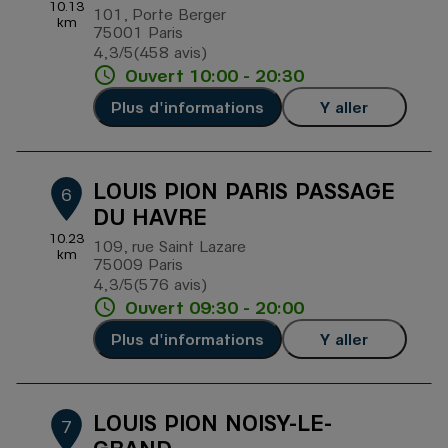
10.13
101, Porte Berger
km
75001 Paris
4,3
/5
(458 avis)
Note de 4.3 sur 5
Ouvert 10:00 - 20:30
Plus d'informations
Y aller
LOUIS PION PARIS PASSAGE
6
DU HAVRE
10.23
109, rue Saint Lazare
km
75009 Paris
4,3
/5
(576 avis)
Note de 4.3 sur 5
Ouvert 09:30 - 20:00
Plus d'informations
Y aller
LOUIS PION NOISY-LE-
7