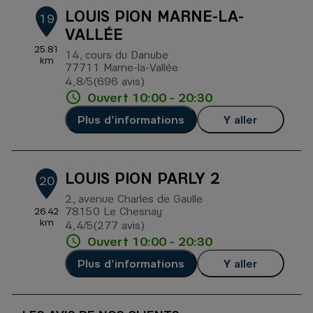
LOUIS PION MARNE-LA-
19
VALLÉE
25.81
14, cours du Danube
km
77711 Marne-la-Vallée
4,8
/5
(696 avis)
Note de 4.8 sur 5
Ouvert 10:00 - 20:30
Plus d'informations
Y aller
LOUIS PION PARLY 2
20
2, avenue Charles de Gaulle
78150 Le Chesnay
26.42
km
4,4
/5
(277 avis)
Note de 4.4 sur 5
Ouvert 10:00 - 20:30
Plus d'informations
Y aller