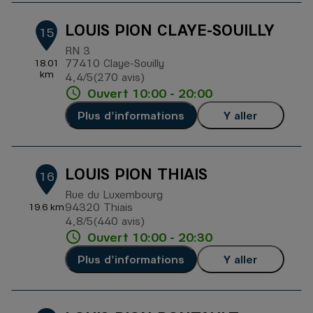
LOUIS PION CLAYE-SOUILLY
15
RN 3
77410 Claye-Souilly
18.01
km
4,4
/5
(270 avis)
Note de 4.4 sur 5
Ouvert 10:00 - 20:00
Plus d'informations
Y aller
LOUIS PION THIAIS
16
Rue du Luxembourg
94320 Thiais
19.6 km
4,8
/5
(440 avis)
Note de 4.8 sur 5
Ouvert 10:00 - 20:30
Plus d'informations
Y aller