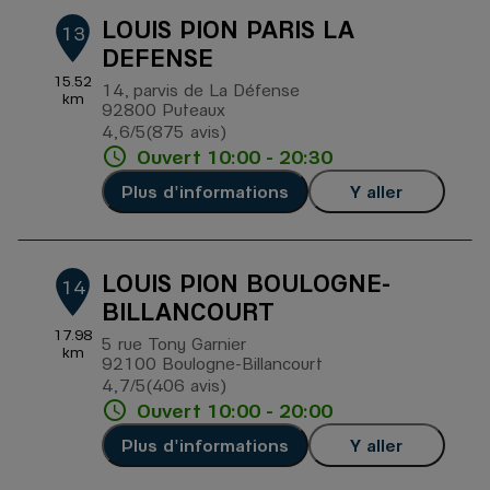
LOUIS PION PARIS LA
13
DEFENSE
15.52
14, parvis de La Défense
km
92800 Puteaux
4,6
/5
(875 avis)
Note de 4.6 sur 5
Ouvert 10:00 - 20:30
Plus d'informations
Y aller
LOUIS PION BOULOGNE-
14
BILLANCOURT
17.98
5 rue Tony Garnier
km
92100 Boulogne-Billancourt
4,7
/5
(406 avis)
Note de 4.7 sur 5
Ouvert 10:00 - 20:00
Plus d'informations
Y aller