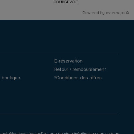
COURBEVOIE
Powered by
evermaps ©
E-réservation
Retour / remboursement
 boutique
*Conditions des offres
 vente
Mentions légales
Politique de vie privée
Gestion des cookies