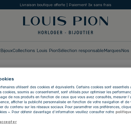
Livraison boutique offerte | Paiement 3x sans frais
s
Bijoux
Collections Louis Pion
Sélection responsable
Marques
Nos 
ookies
UTIQUES LOUIS PION À 
rtenaires utilisent des cookies et équivalents. Certains cookies sont essentiel
res cookies, soumis au consentement, sont utilisés pour optimiser les performanc
ichage de nos produits en fonction de ceux que vous avez consultés, mesurer l
inence, afficher la publicité personnalisée en fonction de votre navigation et de v
er du contenu sur les réseaux sociaux. Pour paramétrer vos préférences, clique
ies ». Pour obtenir davantage d'information veuillez consulter notre
politiqu
accepter