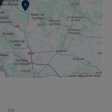
6
4
Leaflet
| Map ©2026
HERE
5
/5
Note de 5 sur 5