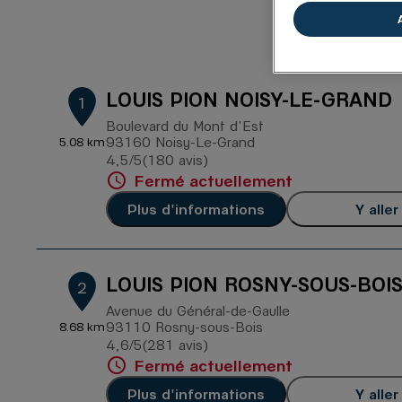
1
LOUIS PION NOISY-LE-GRAND
1
Boulevard du Mont d'Est
93160 Noisy-Le-Grand
5.08 km
4,5
/5
(180 avis)
Note de 4.5 sur 5
Fermé actuellement
Plus d'informations
Y aller
LOUIS PION ROSNY-SOUS-BOI
2
Avenue du Général-de-Gaulle
93110 Rosny-sous-Bois
8.68 km
4,6
/5
(281 avis)
Note de 4.6 sur 5
Fermé actuellement
Plus d'informations
Y aller