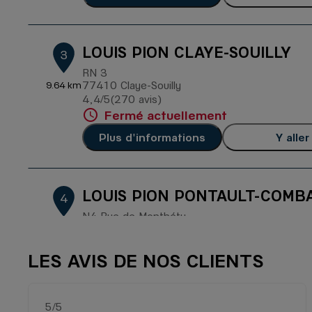
LOUIS PION CLAYE-SOUILLY
3
RN 3
77410 Claye-Souilly
9.64 km
4,4
/5
(270 avis)
Note de 4.4 sur 5
Fermé actuellement
Plus d'informations
Y aller
LOUIS PION PONTAULT-COMB
4
N4 Rue de Monthéty
77340 Pontault-Combault
11.89
km
4,1
/5
(288 avis)
Note de 4.1 sur 5
LES AVIS DE NOS CLIENTS
Fermé actuellement
Plus d'informations
Y aller
5
/5
Note de 5 sur 5