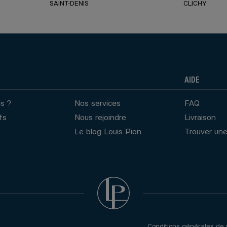
SAINT-DENIS
CLICHY
AIDE
S
s ?
Nos services
FAQ
ts
Nous rejoindre
Livraison
Le blog Louis Pion
Trouver une
ES
NN
Conditions générales de