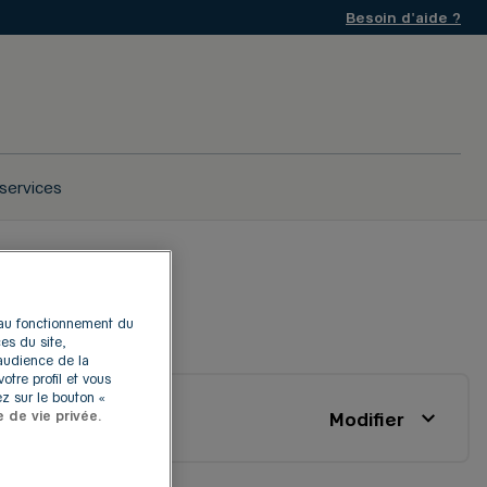
Besoin d'aide ?
services
CHELLES
s au fonctionnement du
es du site,
'audience de la
otre profil et vous
z sur le bouton «
Modifier
e de vie privée.