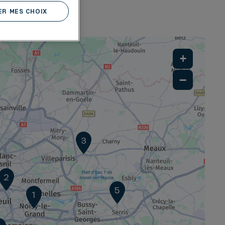
R MES CHOIX
ES
+
−
3
2
5
1