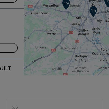
19
14
AULT
5
/5
Note de 5 sur 5