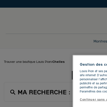
Montre
Trouver une boutique Louis Pion
Chelles
Gestion des c
LES BO
Louis Pion et ses pa
site internet. D'aut
personnaliser l’aff
publicité et sa pert
permettre de partag
MA RECHERCHE :
CHELLES
Paramètres des cook
Continuer sans 