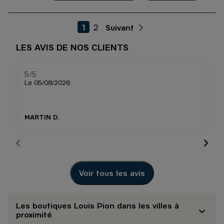
1
2
Suivant
LES AVIS DE NOS CLIENTS
5
/5
5
Note de 5 sur 5
Le 05/08/2026
Le
MARTIN D.
Al
Voir tous les avis
Les boutiques Louis Pion dans les villes à
proximité