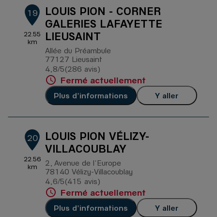
LOUIS PION - CORNER
19
GALERIES LAFAYETTE
LIEUSAINT
22.55
km
Allée du Préambule
77127 Lieusaint
4,8
/5
(286 avis)
Note de 4.8 sur 5
Fermé actuellement
Plus d'informations
Y aller
LOUIS PION VÉLIZY-
20
VILLACOUBLAY
22.56
2, Avenue de l'Europe
km
78140 Vélizy-Villacoublay
4,6
/5
(415 avis)
Note de 4.6 sur 5
Fermé actuellement
Plus d'informations
Y aller