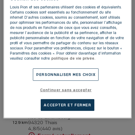
Fermé actuellement
Louis Pion et ses partenaires utilisent des cookies et équivalents.
Certains cookies sont essentiels au fonctionnement du site
Plus d'informations
Y aller
internet. D'autres cookies, soumis au consentement, sont utilisés
pour optimiser les performances du site, personnaliser l’affichage
de nos produits en fonction de ceux que vous avez consultés,
mesurer l'audience de la publicité et sa pertinence, afficher la
LOUIS PION ROSNY-SOUS-
publicité personnalisée en fonction de votre navigation et de votre
4
profil et vous permettre de partager du contenu sur les réseaux
BOIS
sociaux. Pour paramétrer vos préférences, cliquez sur le bouton «
7.71 km
Paramètres des cookies ». Pour obtenir davantage d'information
Avenue du Général-de-Gaulle
veuillez consulter notre
politique de vie privée.
93110 Rosny-sous-Bois
4,6
/5
(281 avis)
Note de 4.6 sur 5
Fermé actuellement
PERSONNALISER MES CHOIX
Plus d'informations
Y aller
Continuer sans accepter
ACCEPTER ET FERMER
LOUIS PION THIAIS
5
Rue du Luxembourg
94320 Thiais
12.9 km
4,8
/5
(440 avis)
Note de 4.8 sur 5