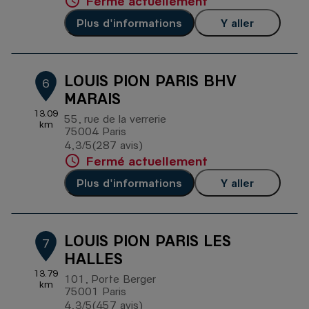
Fermé actuellement
Plus d'informations
Y aller
LOUIS PION PARIS BHV
6
MARAIS
13.09
55, rue de la verrerie
km
75004 Paris
4,3
/5
(287 avis)
Note de 4.3 sur 5
Fermé actuellement
Plus d'informations
Y aller
LOUIS PION PARIS LES
7
HALLES
13.79
101, Porte Berger
km
75001 Paris
4,3
/5
(457 avis)
Note de 4.3 sur 5