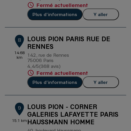
Fermé actuellement
Plus d'informations
Y aller
LOUIS PION PARIS RUE DE
8
RENNES
14.68
142, rue de Rennes
km
75006 Paris
4,4
/5
(368 avis)
Note de 4.4 sur 5
Fermé actuellement
Plus d'informations
Y aller
LOUIS PION - CORNER
9
GALERIES LAFAYETTE PARIS
HAUSSMANN HOMME
15.1 km
40, boulevard Haussmann