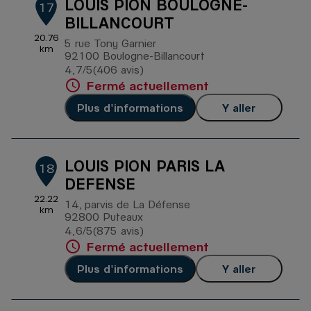
LOUIS PION BOULOGNE-
17
BILLANCOURT
20.76
5 rue Tony Garnier
km
92100 Boulogne-Billancourt
4,7
/5
(406 avis)
Note de 4.7 sur 5
Fermé actuellement
Plus d'informations
Y aller
LOUIS PION PARIS LA
18
DEFENSE
22.22
14, parvis de La Défense
km
92800 Puteaux
4,6
/5
(875 avis)
Note de 4.6 sur 5
Fermé actuellement
Plus d'informations
Y aller