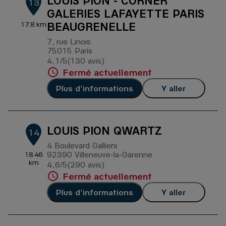
LOUIS PION - CORNER
13
GALERIES LAFAYETTE PARIS
BEAUGRENELLE
17.8 km
7, rue Linois
75015 Paris
4,1
/5
(130 avis)
Note de 4.1 sur 5
Fermé actuellement
Plus d'informations
Y aller
LOUIS PION QWARTZ
14
4 Boulevard Gallieni
92390 Villeneuve-la-Garenne
18.46
km
4,6
/5
(290 avis)
Note de 4.6 sur 5
Fermé actuellement
Plus d'informations
Y aller