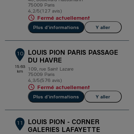
75009 Paris
4,2
/5
(127 avis)
Note de 4.2 sur 5
Fermé actuellement
Plus d'informations
Y aller
LOUIS PION PARIS PASSAGE
10
DU HAVRE
15.63
109, rue Saint Lazare
km
75009 Paris
4,3
/5
(576 avis)
Note de 4.3 sur 5
Fermé actuellement
Plus d'informations
Y aller
LOUIS PION - CORNER
11
GALERIES LAFAYETTE