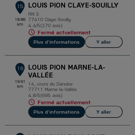
LOUIS PION CLAYE-SOUILLY
15
RN 3
77410 Claye-Souilly
18.86
km
4,4
/5
(270 avis)
Note de 4.4 sur 5
Fermé actuellement
Plus d'informations
Y aller
LOUIS PION MARNE-LA-
16
VALLÉE
19.61
14, cours du Danube
km
77711 Marne-la-Vallée
4,8
/5
(695 avis)
Note de 4.8 sur 5
Fermé actuellement
Plus d'informations
Y aller