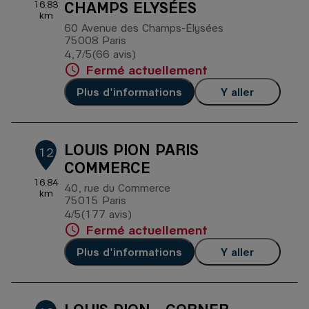
CHAMPS ELYSÉES
16.83
km
60 Avenue des Champs-Élysées
75008 Paris
4,7
/5
(66 avis)
Note de 4.7 sur 5
Fermé actuellement
Plus d'informations
Y aller
LOUIS PION PARIS
12
COMMERCE
16.84
40, rue du Commerce
km
75015 Paris
4
/5
(177 avis)
Note de 4 sur 5
Fermé actuellement
Plus d'informations
Y aller