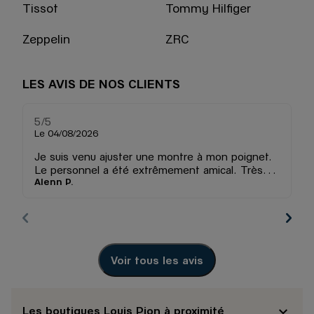
Tissot
Tommy Hilfiger
Zeppelin
ZRC
LES AVIS DE NOS CLIENTS
5
/5
5
Note de 5 sur 5
Le 04/08/2026
Le
Je suis venu ajuster une montre à mon poignet.
Tr
Le personnel a été extrêmement amical. Très
ch
Alenn P.
Pa
bon service et très efficace. Merci infiniment.
ch
de
re
f
sa
Voir tous les avis
Les boutiques Louis Pion à proximité