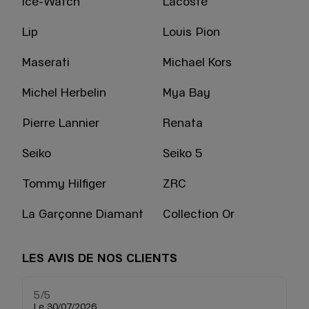
Ice-Watch
Lacoste
Lip
Louis Pion
Maserati
Michael Kors
Michel Herbelin
Mya Bay
Pierre Lannier
Renata
Seiko
Seiko 5
Tommy Hilfiger
ZRC
La Garçonne Diamant
Collection Or
LES AVIS DE NOS CLIENTS
5
/5
5
Note de 5 sur 5
Le 30/07/2026
Le