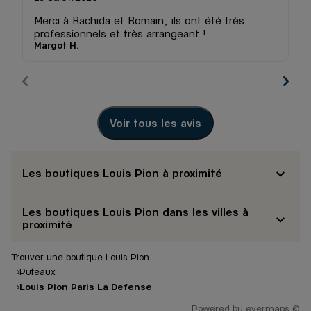
Merci à Rachida et Romain, ils ont été très
U
professionnels et très arrangeant !
r
Margot H.
Al
da
ac
fa
co
Tr
Ri
Voir tous les avis
ge
Les boutiques Louis Pion à proximité
Les boutiques Louis Pion dans les villes à
proximité
Trouver une boutique Louis Pion
Puteaux
Louis Pion Paris La Defense
Powered by
evermaps ©