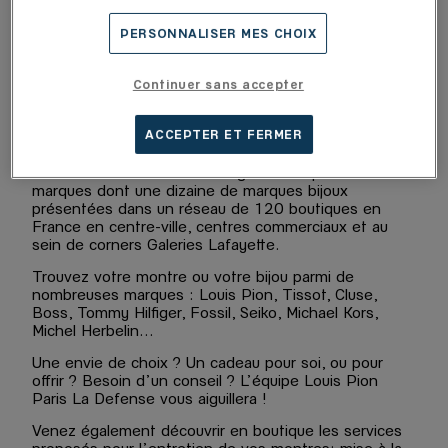
PERSONNALISER MES CHOIX
Continuer sans accepter
Votre boutique Louis Pion Paris La Defense vous
accueille à Puteaux.
ACCEPTER ET FERMER
Décodeur de tendances, expert et sélectionneur,
depuis sa création en 1928, Louis Pion est devenu le
leader de la distribution horlogère avec plus de 70
marques dont une dizaine de marques bijoux
présentées dans un réseau de 120 boutiques en
France en centre-ville, centres commerciaux et au
sein de corners Galeries Lafayette.
Trouvez votre montre ou votre bijou parmi de
nombreuses marques : Louis Pion, Tissot, Cluse,
Boss, Tommy Hilfiger, Fossil, Seiko, Michael Kors,
Michel Herbelin...
Une envie de choix ? Un cadeau pour soi, ou pour
offrir ? Besoin d’un conseil ? L’équipe Louis Pion
Paris La Defense vous aiguillera !
Venez également découvrir en boutique les services