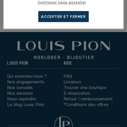
Continuer sans accepter
Les boutiques Louis Pion en France
ACCEPTER ET FERMER
Toutes nos boutiques Louis Pion
Powered by
evermaps ©
LOUIS PION
AIDE
Qui sommes-nous ?
FAQ
Nos engagements
Livraison
Nos conseils
Trouver une boutique
Nos services
E-réservation
Nous rejoindre
Retour / remboursement
Le blog Louis Pion
*Conditions des offres