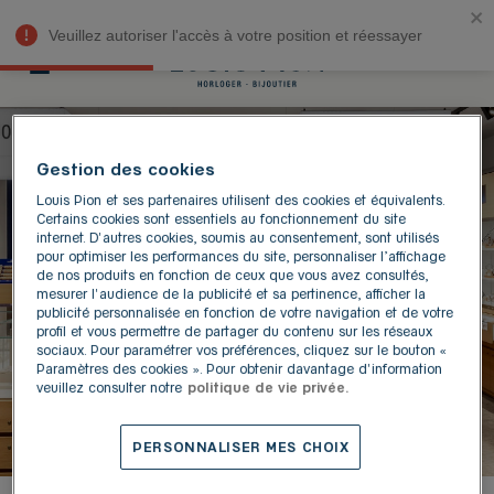
Livraison boutique offerte | Paiement 3x sans frais
Veuillez autoriser l'accès à votre position et réessayer
TROUVER UNE BOUTIQUE LOUIS
Gestion des cookies
Louis Pion et ses partenaires utilisent des cookies et équivalents.
PION
Certains cookies sont essentiels au fonctionnement du site
internet. D'autres cookies, soumis au consentement, sont utilisés
pour optimiser les performances du site, personnaliser l’affichage
MA RECHERCHE
de nos produits en fonction de ceux que vous avez consultés,
mesurer l'audience de la publicité et sa pertinence, afficher la
publicité personnalisée en fonction de votre navigation et de votre
profil et vous permettre de partager du contenu sur les réseaux
Utiliser
sociaux. Pour paramétrer vos préférences, cliquez sur le bouton «
Paramètres des cookies ». Pour obtenir davantage d'information
Recherche
veuillez consulter notre
politique de vie privée.
PERSONNALISER MES CHOIX