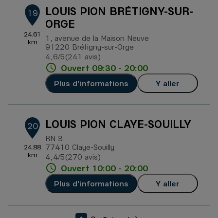
LOUIS PION BRÉTIGNY-SUR-
19
ORGE
24.61
1, avenue de la Maison Neuve
km
91220 Brétigny-sur-Orge
4,6
/5
(241 avis)
Note de 4.6 sur 5
Ouvert 09:30 - 20:00
Plus d'informations
Y aller
LOUIS PION CLAYE-SOUILLY
20
RN 3
77410 Claye-Souilly
24.88
km
4,4
/5
(270 avis)
Note de 4.4 sur 5
Ouvert 10:00 - 20:00
Plus d'informations
Y aller