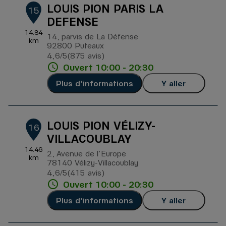
LOUIS PION PARIS LA
15
DEFENSE
14.34
14, parvis de La Défense
km
92800 Puteaux
4,6
/5
(875 avis)
Note de 4.6 sur 5
Ouvert 10:00 - 20:30
Plus d'informations
Y aller
LOUIS PION VÉLIZY-
16
VILLACOUBLAY
14.46
2, Avenue de l'Europe
km
78140 Vélizy-Villacoublay
4,6
/5
(415 avis)
Note de 4.6 sur 5
Ouvert 10:00 - 20:30
Plus d'informations
Y aller