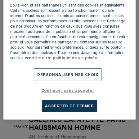
Ouvert 10:00 - 20:30
Louis Pion et ses partenaires utilisent des cookies et équivalents.
Certains cookies sont essentiels au fonctionnement du site
Plus d'informations
Y aller
internet. D'autres cookies, soumis au consentement, sont utilisés
pour optimiser les performances du site, personnaliser l’affichage
de nos produits en fonction de ceux que vous avez consultés,
mesurer l'audience de la publicité et sa pertinence, afficher la
publicité personnalisée en fonction de votre navigation et de votre
LOUIS PION PARIS RUE DE
4
profil et vous permettre de partager du contenu sur les réseaux
RENNES
sociaux. Pour paramétrer vos préférences, cliquez sur le bouton «
Paramètres des cookies ». Pour obtenir davantage d'information
6.36 km
142, rue de Rennes
veuillez consulter notre
politique de vie privée.
75006 Paris
4,4
/5
(368 avis)
Note de 4.4 sur 5
PERSONNALISER MES CHOIX
Fermé actuellement
Plus d'informations
Y aller
Continuer sans accepter
ACCEPTER ET FERMER
LOUIS PION - CORNER
5
GALERIES LAFAYETTE PARIS
HAUSSMANN HOMME
7.68 km
40, boulevard Haussmann