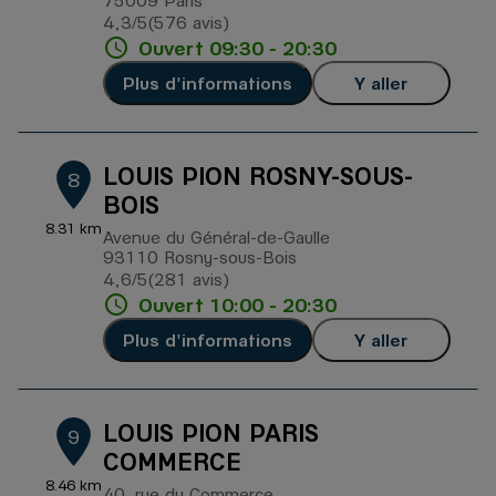
75009 Paris
4,3
/5
(576 avis)
Note de 4.3 sur 5
Ouvert 09:30 - 20:30
Plus d'informations
Y aller
LOUIS PION ROSNY-SOUS-
8
BOIS
8.31 km
Avenue du Général-de-Gaulle
93110 Rosny-sous-Bois
4,6
/5
(281 avis)
Note de 4.6 sur 5
Ouvert 10:00 - 20:30
Plus d'informations
Y aller
LOUIS PION PARIS
9
COMMERCE
8.46 km
40, rue du Commerce