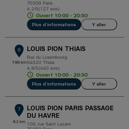
75009 Paris
4,2
/5
(127 avis)
Note de 4.2 sur 5
Ouvert 10:00 - 20:30
Plus d'informations
Y aller
LOUIS PION THIAIS
6
Rue du Luxembourg
94320 Thiais
7.89 km
4,8
/5
(440 avis)
Note de 4.8 sur 5
Ouvert 10:00 - 20:30
Plus d'informations
Y aller
LOUIS PION PARIS PASSAGE
7
DU HAVRE
8.2 km
109, rue Saint Lazare