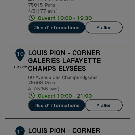
75015 Paris
4
/5
(177 avis)
Note de 4 sur 5
Ouvert 10:00 - 19:30
Plus d'informations
Y aller
LOUIS PION - CORNER
10
GALERIES LAFAYETTE
CHAMPS ELYSÉES
8.99 km
60 Avenue des Champs-Élysées
75008 Paris
4,7
/5
(66 avis)
Note de 4.7 sur 5
Ouvert 10:00 - 21:00
Plus d'informations
Y aller
LOUIS PION - CORNER
11