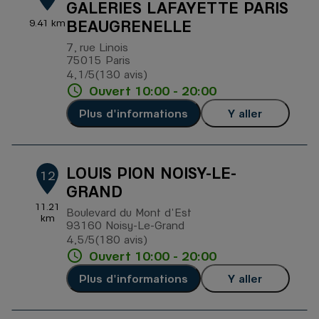
GALERIES LAFAYETTE PARIS
BEAUGRENELLE
9.41 km
7, rue Linois
75015 Paris
4,1
/5
(130 avis)
Note de 4.1 sur 5
Ouvert 10:00 - 20:00
Plus d'informations
Y aller
LOUIS PION NOISY-LE-
12
GRAND
11.21
Boulevard du Mont d'Est
km
93160 Noisy-Le-Grand
4,5
/5
(180 avis)
Note de 4.5 sur 5
Ouvert 10:00 - 20:00
Plus d'informations
Y aller