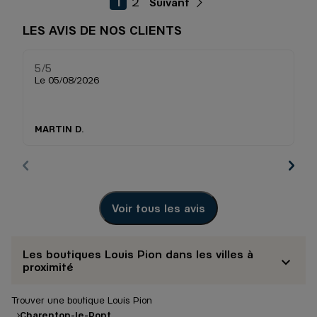
1
2
Suivant
LES AVIS DE NOS CLIENTS
5
/5
5
Note de 5 sur 5
Le 05/08/2026
Le
Tr
b
MARTIN D.
Ch
Voir tous les avis
Les boutiques Louis Pion dans les villes à
proximité
Trouver une boutique Louis Pion
Charenton-le-Pont