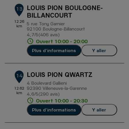
LOUIS PION BOULOGNE-
13
BILLANCOURT
12.26
5 rue Tony Garnier
km
92100 Boulogne-Billancourt
4,7
/5
(406 avis)
Note de 4.7 sur 5
Ouvert 10:00 - 20:00
Plus d'informations
Y aller
LOUIS PION QWARTZ
14
4 Boulevard Gallieni
92390 Villeneuve-la-Garenne
12.62
km
4,6
/5
(290 avis)
Note de 4.6 sur 5
Ouvert 10:00 - 20:30
Plus d'informations
Y aller