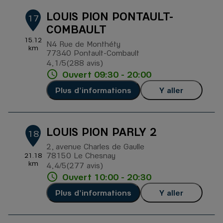
LOUIS PION PONTAULT-
17
COMBAULT
15.12
N4 Rue de Monthéty
km
77340 Pontault-Combault
4,1
/5
(288 avis)
Note de 4.1 sur 5
Ouvert 09:30 - 20:00
Plus d'informations
Y aller
LOUIS PION PARLY 2
18
2, avenue Charles de Gaulle
78150 Le Chesnay
21.18
km
4,4
/5
(277 avis)
Note de 4.4 sur 5
Ouvert 10:00 - 20:30
Plus d'informations
Y aller