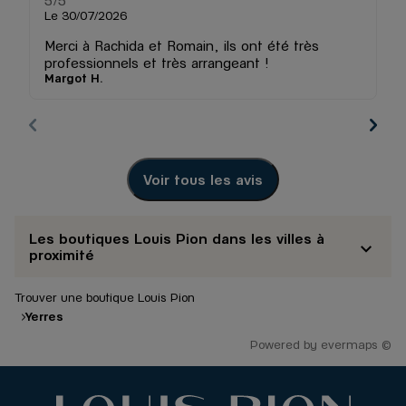
5
/5
5
Le 30/07/2026
Le
Merci à Rachida et Romain, ils ont été très
U
professionnels et très arrangeant !
r
Margot H.
Al
da
ac
fa
co
Tr
Ri
Voir tous les avis
ge
Les boutiques Louis Pion dans les villes à
proximité
Trouver une boutique Louis Pion
Yerres
Powered by
evermaps ©