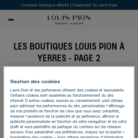
Livraison boutique offerte | Paiement 3x sans frais
LES BOUTIQUES LOUIS PION À
YERRES - PAGE 2
MODIFIER
Gestion des cookies
Louis Pion et ses partenaires utilisent des cookies et équivalents.
Carte
Liste
Certains cookies sont essentiels au fonctionnement du site
internet. D'autres cookies, soumis au consentement, sont utilisés
pour optimiser les performances du site, personnaliser l’affichage
de nos produits en fonction de ceux que vous avez consultés,
LOUIS PION PARIS LA
1
mesurer l'audience de la publicité et sa pertinence, afficher la
DEFENSE
publicité personnalisée en fonction de votre navigation et de votre
profil et vous permettre de partager du contenu sur les réseaux
27.22
14, parvis de La Défense
sociaux. Pour paramétrer vos préférences, cliquez sur le bouton «
km
Paramètres des cookies ». Pour obtenir davantage d'information