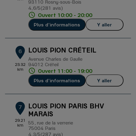
93110 Rosny-sous-Bois
4,6
/5
(281 avis)
Note de 4.6 sur 5
Ouvert 10:00 - 20:00
Plus d'informations
Y aller
LOUIS PION CRÉTEIL
6
Avenue Charles de Gaulle
94012 Créteil
23.32
km
Ouvert 11:00 - 19:00
Plus d'informations
Y aller
LOUIS PION PARIS BHV
7
MARAIS
29.21
55, rue de la verrerie
km
75004 Paris
4,3
/5
(287 avis)
Note de 4.3 sur 5