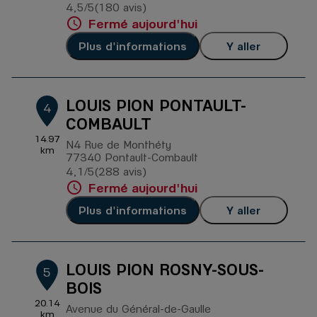
4,5
/5
(180 avis)
Note de 4.5 sur 5
Fermé aujourd'hui
Plus d'informations
Y aller
LOUIS PION PONTAULT-
4
COMBAULT
14.97
N4 Rue de Monthéty
km
77340 Pontault-Combault
4,1
/5
(288 avis)
Note de 4.1 sur 5
Fermé aujourd'hui
Plus d'informations
Y aller
LOUIS PION ROSNY-SOUS-
5
BOIS
20.14
Avenue du Général-de-Gaulle
km