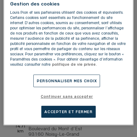
77711 Marne-la-Vallée
Gestion des cookies
4,8
/5
(696 avis)
Note de 4.8 sur 5
Louis Pion et ses partenaires utilisent des cookies et équivalents.
Ouvert 10:00 - 20:00
Certains cookies sont essentiels au fonctionnement du site
Plus d'informations
Y aller
internet. D'autres cookies, soumis au consentement, sont utilisés
pour optimiser les performances du site, personnaliser l’affichage
de nos produits en fonction de ceux que vous avez consultés,
mesurer l'audience de la publicité et sa pertinence, afficher la
publicité personnalisée en fonction de votre navigation et de votre
LOUIS PION CLAYE-SOUILLY
profil et vous permettre de partager du contenu sur les réseaux
2
sociaux. Pour paramétrer vos préférences, cliquez sur le bouton «
RN 3
Paramètres des cookies ». Pour obtenir davantage d'information
77410 Claye-Souilly
9.87 km
veuillez consulter notre
politique de vie privée.
4,3
/5
(271 avis)
Note de 4.3 sur 5
Fermé aujourd'hui
PERSONNALISER MES CHOIX
Plus d'informations
Y aller
Continuer sans accepter
LOUIS PION NOISY-LE-
ACCEPTER ET FERMER
3
GRAND
14.71
Boulevard du Mont d'Est
km
93160 Noisy-Le-Grand