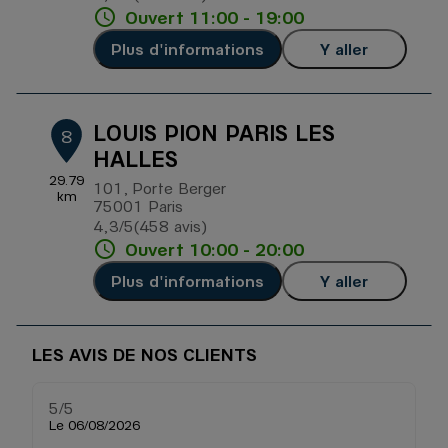
Ouvert 11:00 - 19:00
Plus d'informations
Y aller
LOUIS PION PARIS LES
8
HALLES
29.79
101, Porte Berger
km
75001 Paris
4,3
/5
(458 avis)
Note de 4.3 sur 5
Ouvert 10:00 - 20:00
Plus d'informations
Y aller
LES AVIS DE NOS CLIENTS
5
/5
5
Note de 5 sur 5
Le 06/08/2026
Le