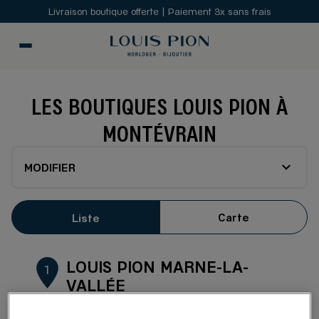
Livraison boutique offerte | Paiement 3x sans frais
LES BOUTIQUES LOUIS PION À
MONTÉVRAIN
MODIFIER
Carte
Liste
LOUIS PION MARNE-LA-
1
VALLÉE
2.49 km
14, cours du Danube