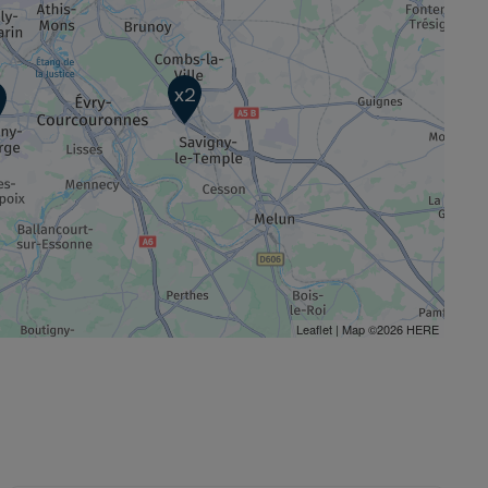
x2
Leaflet
| Map ©2026
HERE