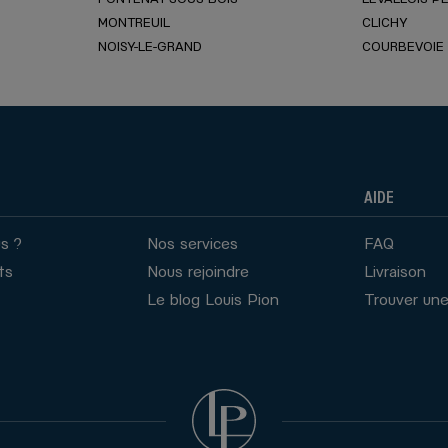
ENNES
MONTREUIL
CLICHY
NOISY-LE-GRAND
COURBEVOIE
AIDE
s ?
Nos services
FAQ
ts
Nous rejoindre
Livraison
Le blog Louis Pion
Trouver une
S