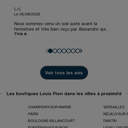
ES
5
/5
Note de 5 sur 5
Le 05/08/2026
Nous sommes venu un soir juste avant la
fermeture et très bien reçu par Alexandre qui
Thib A.
nous a gentiment réparer le fermoir d’une
montre. Il a fait ça rapidement tout ça
gratuitement ! Merci encore Alexandre
Voir tous les avis
Les boutiques Louis Pion dans les villes à proximité
CHAMPIGNY-SUR-MARNE
VERSAILLES
PARIS
NEUILLY-SUR-
BOULOGNE-BILLANCOURT
PANTIN
FONTENAY-SOUS-BOIS
LEVALLOIS-P