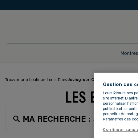
Montre
Trouver une boutique Louis Pion
Juvisy-sur-Orge
Gestion des c
LES BOUTIQ
Louis Pion et ses pa
site internet. D'aut
personnaliser l’aff
publicité et sa pert
permettre de partag
MA RECHERCHE :
JUVISY-SU
Paramètres des cook
Continuer sans 