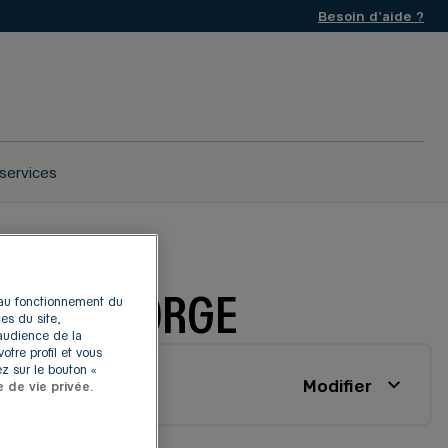
Besoin d'aide ?
services
SY-SUR-ORGE
s au fonctionnement du
es du site,
'audience de la
otre profil et vous
z sur le bouton «
Modifier
e de vie privée.