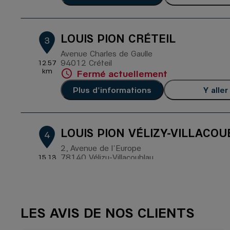
LOUIS PION CRÉTEIL
3
Avenue Charles de Gaulle
94012 Créteil
12.57
km
Fermé actuellement
Plus d'informations
Y aller
LOUIS PION VÉLIZY-VILLACO
4
2, Avenue de l'Europe
78140 Vélizy-Villacoublay
15.13
km
4,6
/5
(415 avis)
Note de 4.6 sur 5
Fermé actuellement
Plus d'informations
Y aller
LES AVIS DE NOS CLIENTS