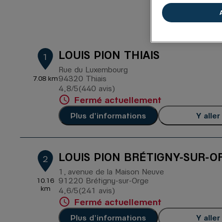
21 BO
LOUIS PION THIAIS
1
Rue du Luxembourg
94320 Thiais
7.08 km
4,8
/5
(440 avis)
Note de 4.8 sur 5
Fermé actuellement
Plus d'informations
Y aller
LOUIS PION BRÉTIGNY-SUR-O
2
1, avenue de la Maison Neuve
91220 Brétigny-sur-Orge
10.16
km
4,6
/5
(241 avis)
Note de 4.6 sur 5
Fermé actuellement
Plus d'informations
Y aller