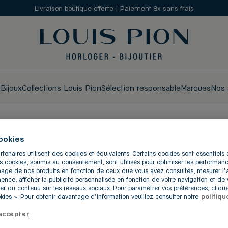
Livraison boutique offerte | Paiement 3x sans frais
s
Bijoux
Collections Louis Pion
Sélection responsable
Marques
Nos 
ookies
UES LOUIS PION À JUVI
rtenaires utilisent des cookies et équivalents. Certains cookies sont essentiel
res cookies, soumis au consentement, sont utilisés pour optimiser les performanc
ichage de nos produits en fonction de ceux que vous avez consultés, mesurer l
inence, afficher la publicité personnalisée en fonction de votre navigation et de v
er du contenu sur les réseaux sociaux. Pour paramétrer vos préférences, clique
R-ORGE
ies ». Pour obtenir davantage d'information veuillez consulter notre
politiqu
accepter