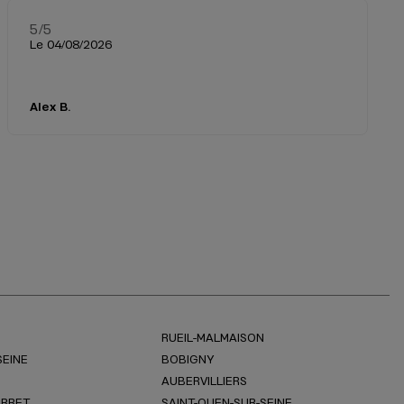
5
/5
Note de 5 sur 5
Le 04/08/2026
Alex B.
RUEIL-MALMAISON
SEINE
BOBIGNY
AUBERVILLIERS
ERRET
SAINT-OUEN-SUR-SEINE