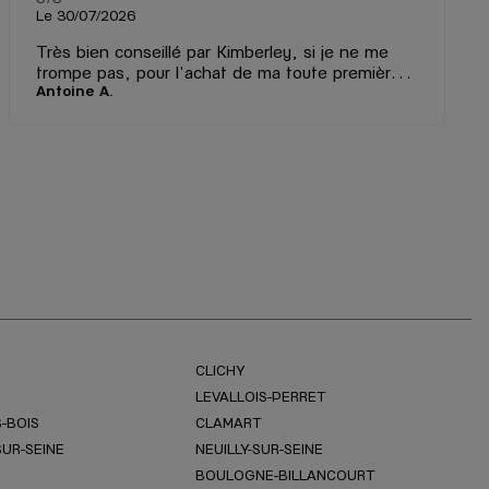
Le 30/07/2026
Très bien conseillé par Kimberley, si je ne me
trompe pas, pour l'achat de ma toute première
Antoine A.
montre. Malgré le fait que je sois néophyte, je
me suis senti très à l'aise et aucunement jugé en
posant mes questions d'amateur.
CLICHY
LEVALLOIS-PERRET
-BOIS
CLAMART
SUR-SEINE
NEUILLY-SUR-SEINE
BOULOGNE-BILLANCOURT