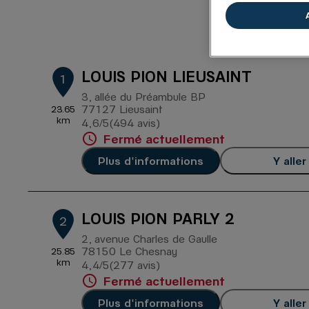
23 BOU
LOUIS PION LIEUSAINT
1
3, allée du Préambule BP
77127 Lieusaint
23.65
km
4,6
/5
(494 avis)
Note de 4.6 sur 5
Fermé actuellement
Plus d'informations
Y aller
LOUIS PION PARLY 2
2
2, avenue Charles de Gaulle
78150 Le Chesnay
25.85
km
4,4
/5
(277 avis)
Note de 4.4 sur 5
Fermé actuellement
Plus d'informations
Y aller