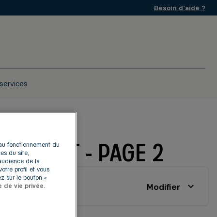
Besoin d'aide ?
services
LE-PONT - PAGE 2
s au fonctionnement du
es du site,
'audience de la
otre profil et vous
z sur le bouton «
Modifier
e de vie privée.