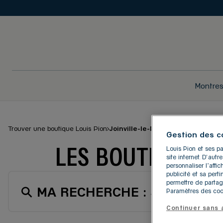
Montre
Trouver une boutique Louis Pion
Joinville-le-Pont
Gestion des c
LES BOUTIQUES L
Louis Pion et ses pa
site internet. D'aut
personnaliser l’aff
publicité et sa pert
permettre de partag
MA RECHERCHE :
JOINVILLE
Paramètres des cook
Continuer sans 