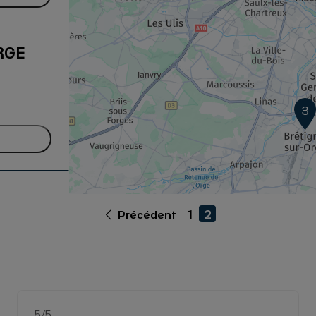
RGE
3
1
2
Précédent
5
/5
Note de 5 sur 5