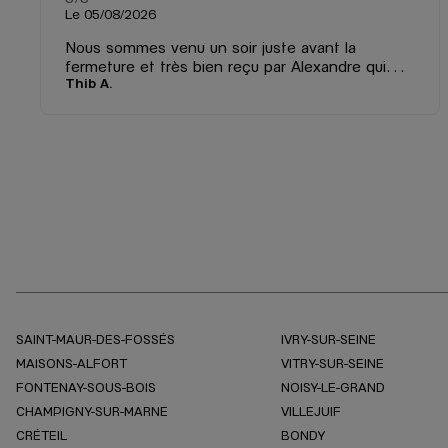
Le 05/08/2026
Nous sommes venu un soir juste avant la
fermeture et très bien reçu par Alexandre qui
Thib A.
nous a gentiment réparer le fermoir d’une
montre. Il a fait ça rapidement tout ça
gratuitement ! Merci encore Alexandre
SAINT-MAUR-DES-FOSSÉS
IVRY-SUR-SEINE
MAISONS-ALFORT
VITRY-SUR-SEINE
FONTENAY-SOUS-BOIS
NOISY-LE-GRAND
CHAMPIGNY-SUR-MARNE
VILLEJUIF
CRÉTEIL
BONDY