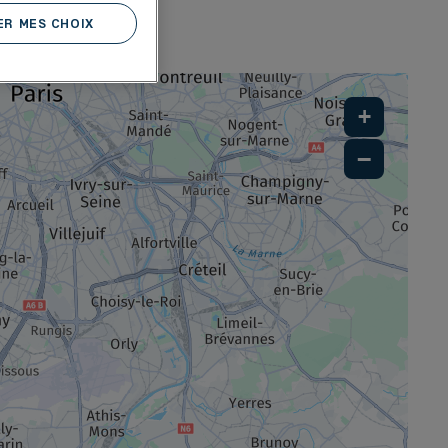
R MES CHOIX
LE-PONT
+
−