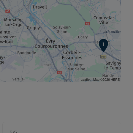
1
Leaflet
| Map ©2026
HERE
5
/5
Note de 5 sur 5