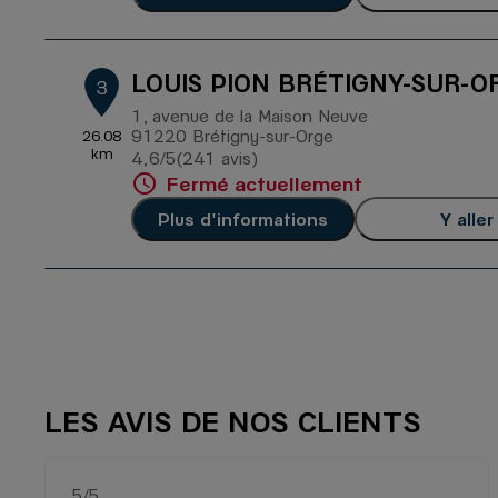
LOUIS PION BRÉTIGNY-SUR-O
3
1, avenue de la Maison Neuve
91220 Brétigny-sur-Orge
26.08
km
4,6
/5
(241 avis)
Note de 4.6 sur 5
Fermé actuellement
Plus d'informations
Y aller
LES AVIS DE NOS CLIENTS
5
/5
Note de 5 sur 5