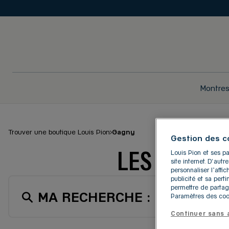
Montre
Trouver une boutique Louis Pion
Gagny
Gestion des c
LES BOUTIQ
Louis Pion et ses pa
site internet. D'aut
personnaliser l’aff
publicité et sa pert
permettre de partag
MA RECHERCHE :
GAGNY
Paramètres des cook
Continuer sans 