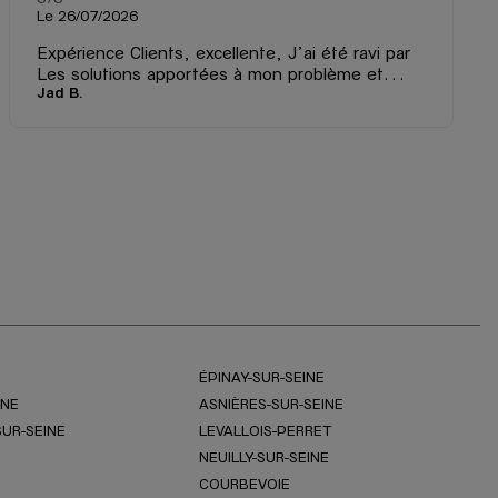
Le 26/07/2026
Expérience Clients, excellente, J’ai été ravi par
Les solutions apportées à mon problème et
Jad B.
l’expertise des deux vendeuses, Elles m’ont
assemblé le bracelet d’une de mes montres et
ont même réparé sans supplément un autre
bracelet qui était cassé le tout avec le sourire.
ÉPINAY-SUR-SEINE
INE
ASNIÈRES-SUR-SEINE
SUR-SEINE
LEVALLOIS-PERRET
NEUILLY-SUR-SEINE
COURBEVOIE