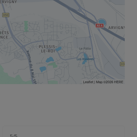
Leaflet
| Map ©2026
HERE
5
/5
Note de 5 sur 5