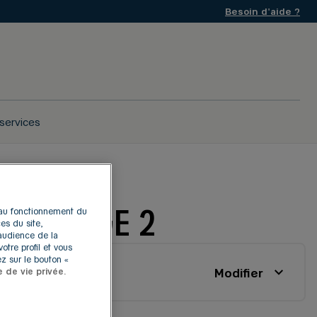
Besoin d'aide ?
services
NY - PAGE 2
s au fonctionnement du
es du site,
'audience de la
otre profil et vous
z sur le bouton «
Modifier
e de vie privée.