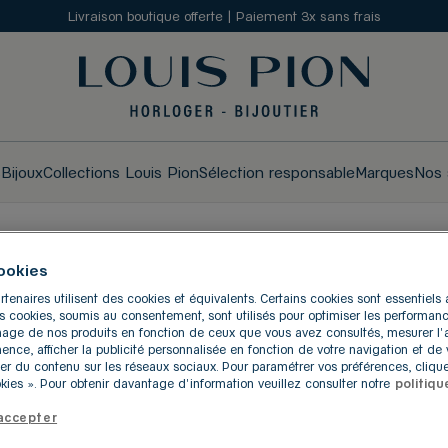
Livraison boutique offerte | Paiement 3x sans frais
s
Bijoux
Collections Louis Pion
Sélection responsable
Marques
Nos 
ookies
UES LOUIS PION À GAG
rtenaires utilisent des cookies et équivalents. Certains cookies sont essentiel
res cookies, soumis au consentement, sont utilisés pour optimiser les performanc
ichage de nos produits en fonction de ceux que vous avez consultés, mesurer l
inence, afficher la publicité personnalisée en fonction de votre navigation et de v
er du contenu sur les réseaux sociaux. Pour paramétrer vos préférences, clique
ies ». Pour obtenir davantage d'information veuillez consulter notre
politiqu
accepter