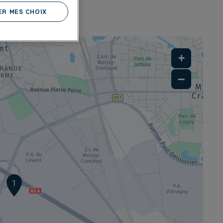
R MES CHOIX
Y
+
−
1