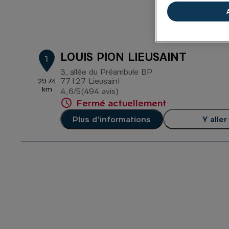
LOUIS PION LIEUSAINT
1
3, allée du Préambule BP
77127 Lieusaint
29.74
km
4,6
/5
(494 avis)
Note de 4.6 sur 5
Fermé actuellement
Plus d'informations
Y aller