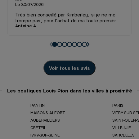
Le 30/07/2026
Très bien conseillé par Kimberley, si je ne me
trompe pas, pour l'achat de ma toute première
Antoine A.
montre. Malgré le fait que je sois néophyte, je
me suis senti très à l'aise et aucunement jugé en
posant mes questions d'amateur.
Voir tous les avis
Les boutiques Louis Pion dans les villes à proximité
PANTIN
PARIS
MAISONS-ALFORT
VITRY-SUR-SE
AUBERVILLIERS
SAINT-OUEN-
CRÉTEIL
VILLEJUIF
IVRY-SUR-SEINE
SARCELLES