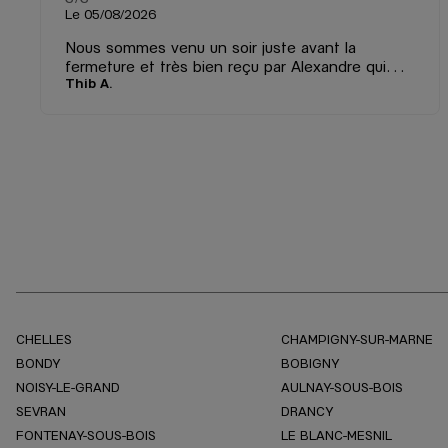
Le 05/08/2026
Nous sommes venu un soir juste avant la
fermeture et très bien reçu par Alexandre qui
Thib A.
nous a gentiment réparer le fermoir d’une
montre. Il a fait ça rapidement tout ça
gratuitement ! Merci encore Alexandre
CHELLES
CHAMPIGNY-SUR-MARNE
BONDY
BOBIGNY
NOISY-LE-GRAND
AULNAY-SOUS-BOIS
SEVRAN
DRANCY
FONTENAY-SOUS-BOIS
LE BLANC-MESNIL