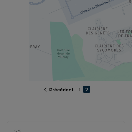
1
2
Précédent
5
/5
Note de 5 sur 5