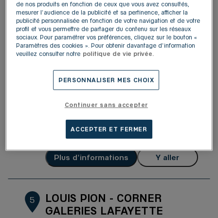
de nos produits en fonction de ceux que vous avez consultés,
4,3
/5
(576 avis)
Note de 4.3 sur 5
mesurer l'audience de la publicité et sa pertinence, afficher la
Fermé actuellement
publicité personnalisée en fonction de votre navigation et de votre
profil et vous permettre de partager du contenu sur les réseaux
Plus d'informations
Y aller
sociaux. Pour paramétrer vos préférences, cliquez sur le bouton «
Paramètres des cookies ». Pour obtenir davantage d'information
veuillez consulter notre
politique de vie privée.
LOUIS PION - CORNER
4
PERSONNALISER MES CHOIX
GALERIES LAFAYETTE PARIS
HAUSSMANN HOMME
11.04
km
Continuer sans accepter
40, boulevard Haussmann
75009 Paris
ACCEPTER ET FERMER
4,2
/5
(127 avis)
Note de 4.2 sur 5
Fermé actuellement
Plus d'informations
Y aller
LOUIS PION - CORNER
5
GALERIES LAFAYETTE