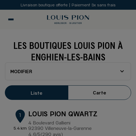
Livraison boutique offerte | Paiement 3x sans frais
LES BOUTIQUES LOUIS PION À
ENGHIEN-LES-BAINS
MODIFIER
Carte
Liste
LOUIS PION QWARTZ
1
4 Boulevard Gallieni
92390 Villeneuve-la-Garenne
5.4 km
4,6
/5
(290 avis)
Note de 4.6 sur 5