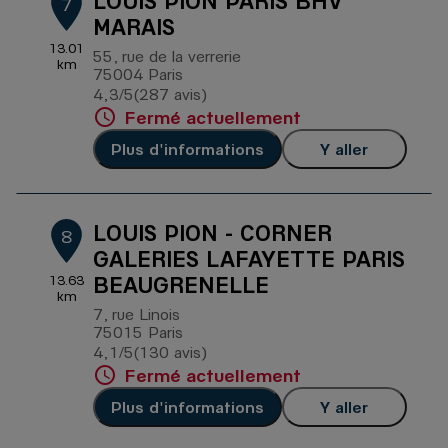
LOUIS PION PARIS BHV
7
MARAIS
13.01
55, rue de la verrerie
km
75004 Paris
4,3
/5
(287 avis)
Note de 4.3 sur 5
Fermé actuellement
Plus d'informations
Y aller
LOUIS PION - CORNER
8
GALERIES LAFAYETTE PARIS
BEAUGRENELLE
13.63
km
7, rue Linois
75015 Paris
4,1
/5
(130 avis)
Note de 4.1 sur 5
Fermé actuellement
Plus d'informations
Y aller