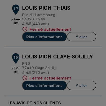
LOUIS PION THIAIS
17
Rue du Luxembourg
94320 Thiais
24.44
km
4,8
/5
(440 avis)
Note de 4.8 sur 5
Fermé actuellement
Plus d'informations
Y aller
LOUIS PION CLAYE-SOUILLY
18
RN 3
77410 Claye-Souilly
28.21
km
4,4
/5
(270 avis)
Note de 4.4 sur 5
Fermé actuellement
Plus d'informations
Y aller
LES AVIS DE NOS CLIENTS