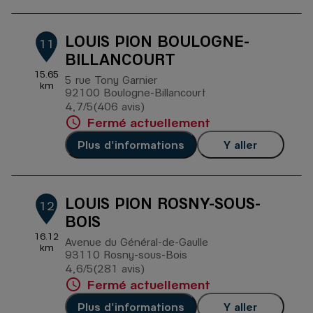
LOUIS PION BOULOGNE-
11
BILLANCOURT
15.65
5 rue Tony Garnier
km
92100 Boulogne-Billancourt
4,7
/5
(406 avis)
Note de 4.7 sur 5
Fermé actuellement
Plus d'informations
Y aller
LOUIS PION ROSNY-SOUS-
12
BOIS
16.12
Avenue du Général-de-Gaulle
km
93110 Rosny-sous-Bois
4,6
/5
(281 avis)
Note de 4.6 sur 5
Fermé actuellement
Plus d'informations
Y aller