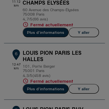
CHAMPS ELYSÉES
11.12
km
60 Avenue des Champs-Élysées
75008 Paris
4,7
/5
(66 avis)
Note de 4.7 sur 5
Fermé actuellement
Plus d'informations
Y aller
LOUIS PION PARIS LES
6
HALLES
12.47
101, Porte Berger
km
75001 Paris
4,3
/5
(458 avis)
Note de 4.3 sur 5
Fermé actuellement
Plus d'informations
Y aller