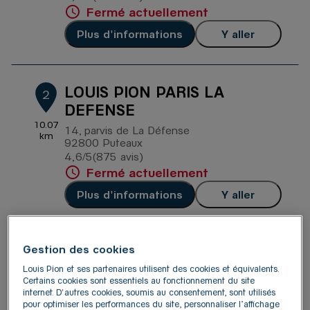
Fermé actuellement
Plus d'informations
Y aller
LOUIS PION PARIS LA
2
DEFENSE
10.07
14, parvis de La Défense
km
92800 Puteaux
4,6
/5
(875 avis)
Note de 4.6 sur 5
Fermé actuellement
Plus d'informations
Y aller
Gestion des cookies
LOUIS PION PARIS PASSAGE
3
DU HAVRE
Louis Pion et ses partenaires utilisent des cookies et équivalents.
Certains cookies sont essentiels au fonctionnement du site
10.69
109, rue Saint Lazare
internet. D'autres cookies, soumis au consentement, sont utilisés
km
75009 Paris
pour optimiser les performances du site, personnaliser l’affichage