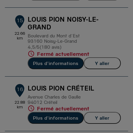
LOUIS PION NOISY-LE-
15
GRAND
22.66
Boulevard du Mont d'Est
km
93160 Noisy-Le-Grand
4,5
/5
(180 avis)
Note de 4.5 sur 5
Fermé actuellement
Plus d'informations
Y aller
LOUIS PION CRÉTEIL
16
Avenue Charles de Gaulle
94012 Créteil
22.88
km
Fermé actuellement
Plus d'informations
Y aller