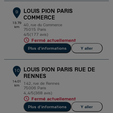
LOUIS PION PARIS
9
COMMERCE
13.79
40, rue du Commerce
km
75015 Paris
4
/5
(177 avis)
Note de 4 sur 5
Fermé actuellement
Plus d'informations
Y aller
LOUIS PION PARIS RUE DE
10
RENNES
14.01
142, rue de Rennes
km
75006 Paris
4,4
/5
(368 avis)
Note de 4.4 sur 5
Fermé actuellement
Plus d'informations
Y aller