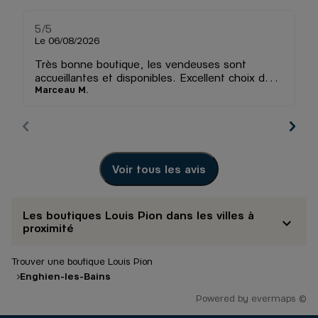
5
/5
5
Note de 5 sur 5
Le 06/08/2026
Le
Très bonne boutique, les vendeuses sont
accueillantes et disponibles. Excellent choix de
Marceau M.
M
montres
Voir tous les avis
Les boutiques Louis Pion dans les villes à
proximité
Trouver une boutique Louis Pion
Enghien-les-Bains
Powered by
evermaps ©