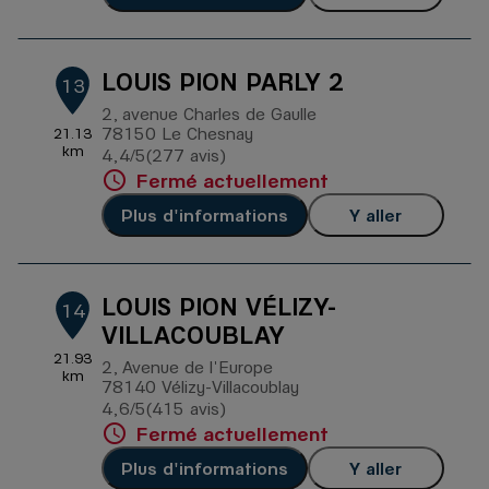
LOUIS PION PARLY 2
13
2, avenue Charles de Gaulle
78150 Le Chesnay
21.13
km
4,4
/5
(277 avis)
Note de 4.4 sur 5
Fermé actuellement
Plus d'informations
Y aller
LOUIS PION VÉLIZY-
14
VILLACOUBLAY
21.93
2, Avenue de l'Europe
km
78140 Vélizy-Villacoublay
4,6
/5
(415 avis)
Note de 4.6 sur 5
Fermé actuellement
Plus d'informations
Y aller