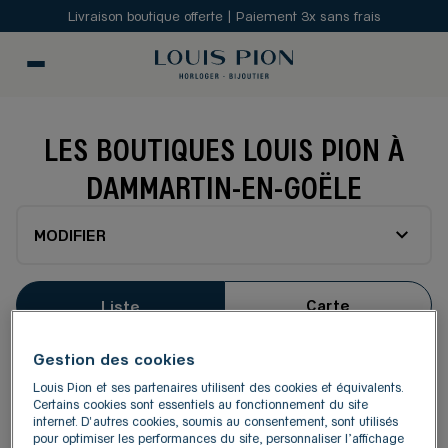
Livraison boutique offerte | Paiement 3x sans frais
LES BOUTIQUES LOUIS PION À
DAMMARTIN-EN-GOËLE
MODIFIER
Carte
Liste
Gestion des cookies
LOUIS PION CLAYE-SOUILLY
1
Louis Pion et ses partenaires utilisent des cookies et équivalents.
RN 3
Certains cookies sont essentiels au fonctionnement du site
77410 Claye-Souilly
internet. D'autres cookies, soumis au consentement, sont utilisés
11.65
km
pour optimiser les performances du site, personnaliser l’affichage
4,4
/5
(270 avis)
Note de 4.4 sur 5