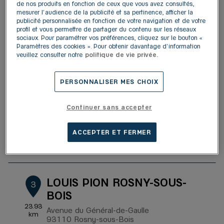
de nos produits en fonction de ceux que vous avez consultés,
Fermé actuellement
mesurer l'audience de la publicité et sa pertinence, afficher la
publicité personnalisée en fonction de votre navigation et de votre
Plus d'informations
Y aller
profil et vous permettre de partager du contenu sur les réseaux
sociaux. Pour paramétrer vos préférences, cliquez sur le bouton «
Paramètres des cookies ». Pour obtenir davantage d'information
veuillez consulter notre
politique de vie privée.
LOUIS PION MARNE-LA-
2
VALLÉE
PERSONNALISER MES CHOIX
22.84
14, cours du Danube
km
77711 Marne-la-Vallée
Continuer sans accepter
4,8
/5
(696 avis)
Note de 4.8 sur 5
Fermé actuellement
ACCEPTER ET FERMER
Plus d'informations
Y aller
LOUIS PION ROSNY-SOUS-
3
BOIS
23.93
Avenue du Général-de-Gaulle
km
93110 Rosny-sous-Bois