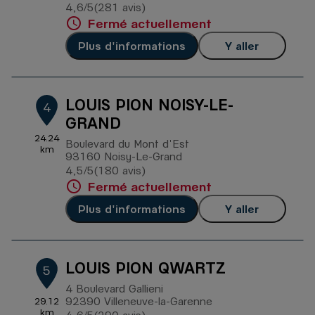
4,6
/5
(281 avis)
Note de 4.6 sur 5
Fermé actuellement
Plus d'informations
Y aller
LOUIS PION NOISY-LE-
4
GRAND
24.24
Boulevard du Mont d'Est
km
93160 Noisy-Le-Grand
4,5
/5
(180 avis)
Note de 4.5 sur 5
Fermé actuellement
Plus d'informations
Y aller
LOUIS PION QWARTZ
5
4 Boulevard Gallieni
92390 Villeneuve-la-Garenne
29.12
km
Note de 4.6 sur 5