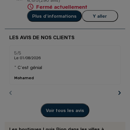
4,6
/5
(290 avis)
Fermé actuellement
Plus d'informations
Y aller
LES AVIS DE NOS CLIENTS
5
/5
5
Note de 5 sur 5
Le 01/08/2026
Le
" C'est génial
P
ré
Mohamed
A
Voir tous les avis
Les boutiques Louis Pion dans les villes à