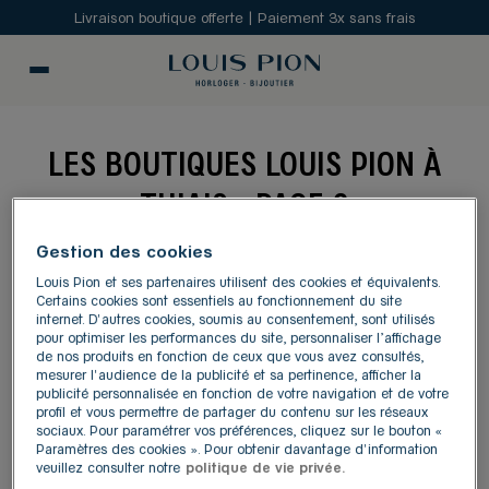
Livraison boutique offerte | Paiement 3x sans frais
LES BOUTIQUES LOUIS PION À
THIAIS - PAGE 2
Gestion des cookies
MODIFIER
Louis Pion et ses partenaires utilisent des cookies et équivalents.
Certains cookies sont essentiels au fonctionnement du site
internet. D'autres cookies, soumis au consentement, sont utilisés
Carte
Liste
pour optimiser les performances du site, personnaliser l’affichage
de nos produits en fonction de ceux que vous avez consultés,
mesurer l'audience de la publicité et sa pertinence, afficher la
publicité personnalisée en fonction de votre navigation et de votre
LOUIS PION PARLY 2
1
profil et vous permettre de partager du contenu sur les réseaux
sociaux. Pour paramétrer vos préférences, cliquez sur le bouton «
2, avenue Charles de Gaulle
Paramètres des cookies ». Pour obtenir davantage d'information
78150 Le Chesnay
21.18
veuillez consulter notre
politique de vie privée.
km
4,4
/5
(277 avis)
Note de 4.4 sur 5