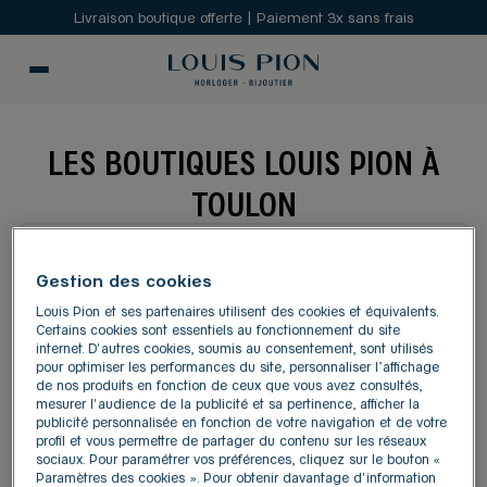
Livraison boutique offerte | Paiement 3x sans frais
LES BOUTIQUES LOUIS PION À
TOULON
MODIFIER
Gestion des cookies
Louis Pion et ses partenaires utilisent des cookies et équivalents.
Carte
Certains cookies sont essentiels au fonctionnement du site
Liste
internet. D'autres cookies, soumis au consentement, sont utilisés
pour optimiser les performances du site, personnaliser l’affichage
de nos produits en fonction de ceux que vous avez consultés,
LOUIS PION TOULON MAYOL
mesurer l'audience de la publicité et sa pertinence, afficher la
1
publicité personnalisée en fonction de votre navigation et de votre
Centre Mayol, rue du Mûrier
profil et vous permettre de partager du contenu sur les réseaux
83000 Toulon
2.12 km
sociaux. Pour paramétrer vos préférences, cliquez sur le bouton «
Paramètres des cookies ». Pour obtenir davantage d'information
4,7
/5
(301 avis)
Note de 4.7 sur 5