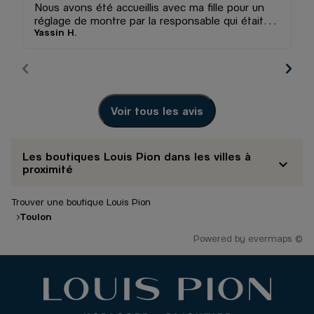
Nous avons été accueillis avec ma fille pour un
Pe
réglage de montre par la responsable qui était
de
Yassin H.
Cy
très accueillante et souriante qui a fait un très
r
bon travail
Voir tous les avis
Les boutiques Louis Pion dans les villes à
proximité
Trouver une boutique Louis Pion
Toulon
Powered by
evermaps ©