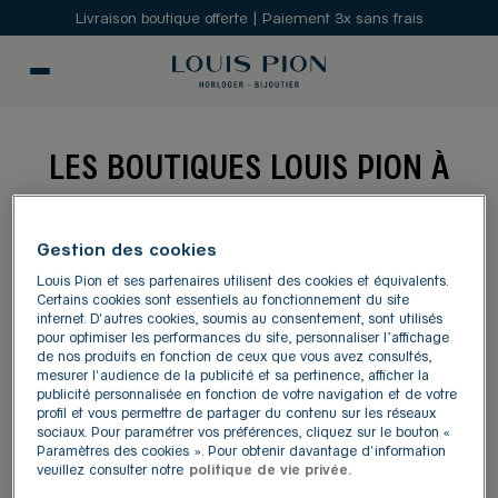
Livraison boutique offerte | Paiement 3x sans frais
LES BOUTIQUES LOUIS PION À
LORIENT
Gestion des cookies
MODIFIER
Louis Pion et ses partenaires utilisent des cookies et équivalents.
Certains cookies sont essentiels au fonctionnement du site
internet. D'autres cookies, soumis au consentement, sont utilisés
pour optimiser les performances du site, personnaliser l’affichage
Carte
Liste
de nos produits en fonction de ceux que vous avez consultés,
mesurer l'audience de la publicité et sa pertinence, afficher la
publicité personnalisée en fonction de votre navigation et de votre
LOUIS PION LORIENT
profil et vous permettre de partager du contenu sur les réseaux
1
sociaux. Pour paramétrer vos préférences, cliquez sur le bouton «
Angle des rues du Port et de la Patrie
Paramètres des cookies ». Pour obtenir davantage d'information
56100 Lorient
765 m
veuillez consulter notre
politique de vie privée.
4,7
/5
(195 avis)
Note de 4.7 sur 5