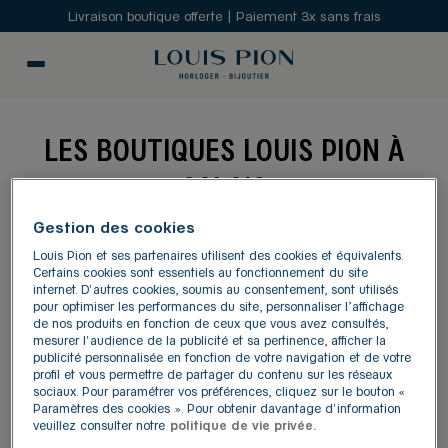
Livraison boutique offerte | Paiement 3x sans frais
LES BOUTIQUES LOUIS PION À
CALAIS
Gestion des cookies
MODIFIER
Louis Pion et ses partenaires utilisent des cookies et équivalents.
Certains cookies sont essentiels au fonctionnement du site
internet. D'autres cookies, soumis au consentement, sont utilisés
Carte
Liste
pour optimiser les performances du site, personnaliser l’affichage
de nos produits en fonction de ceux que vous avez consultés,
mesurer l'audience de la publicité et sa pertinence, afficher la
publicité personnalisée en fonction de votre navigation et de votre
LOUIS PION COQUELLES
profil et vous permettre de partager du contenu sur les réseaux
1
sociaux. Pour paramétrer vos préférences, cliquez sur le bouton «
CALAIS
Paramètres des cookies ». Pour obtenir davantage d'information
5.16 km
veuillez consulter notre
politique de vie privée.
1001, boulevard du Kent