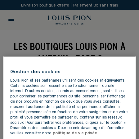
Livraison boutique offerte | Paiement 3x sans frais
LES BOUTIQUES LOUIS PION À
ANTONY - PAGE 2
Gestion des cookies
MODIFIER
Louis Pion et ses partenaires utilisent des cookies et équivalents.
Certains cookies sont essentiels au fonctionnement du site
internet. D'autres cookies, soumis au consentement, sont utilisés
Carte
Liste
pour optimiser les performances du site, personnaliser l’affichage
de nos produits en fonction de ceux que vous avez consultés,
mesurer l'audience de la publicité et sa pertinence, afficher la
publicité personnalisée en fonction de votre navigation et de votre
LOUIS PION LIEUSAINT
1
profil et vous permettre de partager du contenu sur les réseaux
sociaux. Pour paramétrer vos préférences, cliquez sur le bouton «
3, allée du Préambule BP
Paramètres des cookies ». Pour obtenir davantage d'information
77127 Lieusaint
24.27
veuillez consulter notre
politique de vie privée.
km
4,6
/5
(494 avis)
Note de 4.6 sur 5