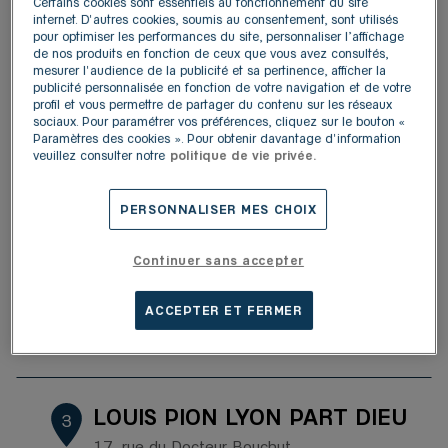
69800 Saint-Priest
Certains cookies sont essentiels au fonctionnement du site
4,5
/5
(261 avis)
internet. D'autres cookies, soumis au consentement, sont utilisés
Note de 4.5 sur 5
pour optimiser les performances du site, personnaliser l’affichage
Ouvert 09:30 - 20:00
de nos produits en fonction de ceux que vous avez consultés,
mesurer l'audience de la publicité et sa pertinence, afficher la
Plus d'informations
Y aller
publicité personnalisée en fonction de votre navigation et de votre
profil et vous permettre de partager du contenu sur les réseaux
sociaux. Pour paramétrer vos préférences, cliquez sur le bouton «
Paramètres des cookies ». Pour obtenir davantage d'information
LOUIS PION - CORNER
veuillez consulter notre
politique de vie privée.
2
GALERIES LAFAYETTE LYON
BRON
24.46
PERSONNALISER MES CHOIX
km
209-221, boulevard Pinel
69671 Bron
Continuer sans accepter
4,7
/5
(256 avis)
Note de 4.7 sur 5
Ouvert 10:00 - 20:00
ACCEPTER ET FERMER
Plus d'informations
Y aller
LOUIS PION LYON PART DIEU
3
17, rue du Docteur Bouchut