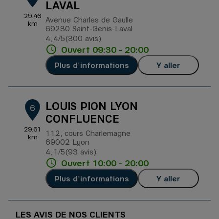
LAVAL
29.46
Avenue Charles de Gaulle
km
69230 Saint-Genis-Laval
4,4
/5
(300 avis)
Note de 4.4 sur 5
Ouvert 09:30 - 20:00
Plus d'informations
Y aller
LOUIS PION LYON
6
CONFLUENCE
29.61
112, cours Charlemagne
km
69002 Lyon
4,1
/5
(93 avis)
Note de 4.1 sur 5
Ouvert 10:00 - 20:00
Plus d'informations
Y aller
LES AVIS DE NOS CLIENTS