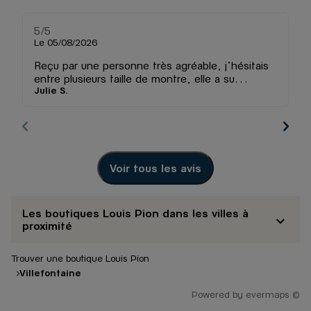
5
/5
5
Note de 5 sur 5
Le 05/08/2026
Le
Reçu par une personne très agréable, j’hésitais
Pe
entre plusieurs taille de montre, elle a su
et
Julie S.
j
exactement laquelle coller le mieux a mon
poignet, je recommande vivement !
Voir tous les avis
Les boutiques Louis Pion dans les villes à
proximité
Trouver une boutique Louis Pion
Villefontaine
Powered by
evermaps ©