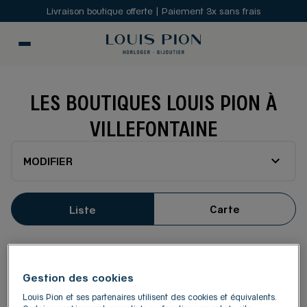
Livraison boutique offerte | Paiement 3x sans frais
LES BOUTIQUES LOUIS PION À
VILLEFONTAINE
MODIFIER
Carte
Liste
LOUIS PION LYON SAINT-
1
PRIEST
Gestion des cookies
18.63
ZAC Champ du Pont
Louis Pion et ses partenaires utilisent des cookies et équivalents.
km