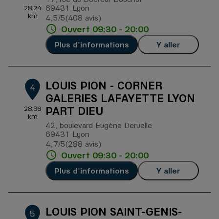
69431 Lyon
28.24
km
4,5
/5
(408 avis)
Note de 4.5 sur 5
Ouvert 09:30 - 20:00
Plus d'informations
Y aller
LOUIS PION - CORNER
4
GALERIES LAFAYETTE LYON
PART DIEU
28.36
km
42, boulevard Eugène Deruelle
69431 Lyon
4,7
/5
(288 avis)
Note de 4.7 sur 5
Ouvert 09:30 - 20:00
Plus d'informations
Y aller
LOUIS PION SAINT-GENIS-
5