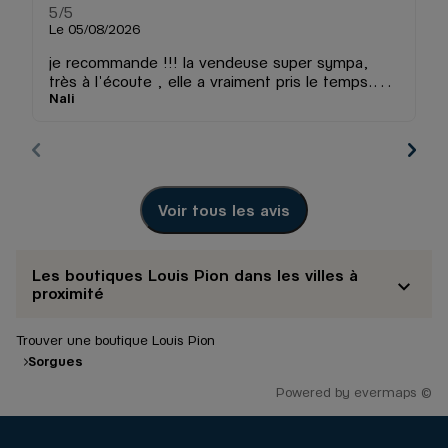
5
/5
5
Note de 5 sur 5
Le 05/08/2026
Le
je recommande !!! la vendeuse super sympa,
très à l'écoute , elle a vraiment pris le temps.
Nali
Au
n'a pas hésité à me sortir plusieurs montres. du
choix, un bon moment et une belle montre😂
merciiii
Voir tous les avis
Les boutiques Louis Pion dans les villes à
proximité
Trouver une boutique Louis Pion
Sorgues
Powered by
evermaps ©