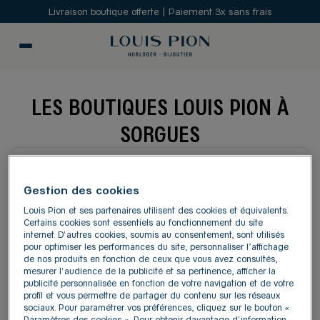
Livraison boutique offerte | Paiement 3x sans frais
LES BOUTIQUES LOUIS PION À
SORGUES
MODIFIER
Gestion des cookies
Louis Pion et ses partenaires utilisent des cookies et équivalents.
Carte
Liste
Certains cookies sont essentiels au fonctionnement du site
internet. D'autres cookies, soumis au consentement, sont utilisés
pour optimiser les performances du site, personnaliser l’affichage
de nos produits en fonction de ceux que vous avez consultés,
LOUIS PION AVIGNON LE
1
mesurer l'audience de la publicité et sa pertinence, afficher la
PONTET
publicité personnalisée en fonction de votre navigation et de votre
profil et vous permettre de partager du contenu sur les réseaux
4.42 km
533, rue Louis Braille
sociaux. Pour paramétrer vos préférences, cliquez sur le bouton «
Paramètres des cookies ». Pour obtenir davantage d'information