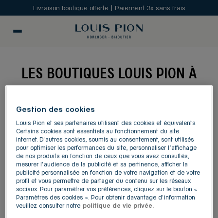
Livraison boutique offerte | Paiement 3x sans frais
LES BOUTIQUES LOUIS PION À
OLORON-SAINTE-MARIE
Gestion des cookies
MODIFIER
Louis Pion et ses partenaires utilisent des cookies et équivalents.
Certains cookies sont essentiels au fonctionnement du site
internet. D'autres cookies, soumis au consentement, sont utilisés
pour optimiser les performances du site, personnaliser l’affichage
Carte
Liste
de nos produits en fonction de ceux que vous avez consultés,
mesurer l'audience de la publicité et sa pertinence, afficher la
publicité personnalisée en fonction de votre navigation et de votre
LOUIS PION PAU LESCAR
profil et vous permettre de partager du contenu sur les réseaux
1
sociaux. Pour paramétrer vos préférences, cliquez sur le bouton «
180, boulevard de l'Europe
Paramètres des cookies ». Pour obtenir davantage d'information
64230 Lescar
21.36
veuillez consulter notre
politique de vie privée.
km
4,6
/5
(207 avis)
Note de 4.6 sur 5