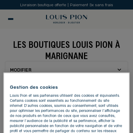
Livraison boutique offerte | Paiement 3x sans frais
LES BOUTIQUES LOUIS PION À
MARIGNANE
MODIFIER
Gestion des cookies
Carte
Liste
Louis Pion et ses partenaires utilisent des cookies et équivalents.
Certains cookies sont essentiels au fonctionnement du site
internet. D'autres cookies, soumis au consentement, sont utilisés
LOUIS PION VITROLLES
pour optimiser les performances du site, personnaliser l’affichage
1
de nos produits en fonction de ceux que vous avez consultés,
Quartier du Griffon- RN 113
mesurer l'audience de la publicité et sa pertinence, afficher la
13127 Vitrolles
3.97 km
publicité personnalisée en fonction de votre navigation et de votre
profil et vous permettre de partager du contenu sur les réseaux
4,8
/5
(368 avis)
Note de 4.8 sur 5