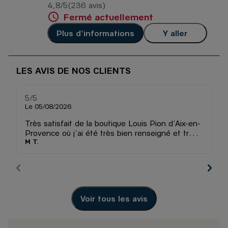
4,8
/5
(236 avis)
Note de 4.8 sur 5
Fermé actuellement
Plus d'informations
Y aller
LES AVIS DE NOS CLIENTS
5
/5
5
Note de 5 sur 5
Le 05/08/2026
Le
Très satisfait de la boutique Louis Pion d'Aix-en-
La
Provence où j'ai été très bien renseigné et très
je
M T.
na
bien servi, je recommande vraiment pour la
pr
qualité du service et la variété des marques et
l'
des références. En tant qu'amateur de montres
je recommande.
Voir tous les avis