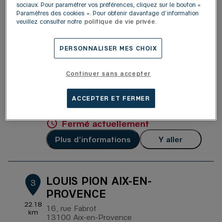
sociaux. Pour paramétrer vos préférences, cliquez sur le bouton «
Fermé actuellement
Paramètres des cookies ». Pour obtenir davantage d'information
veuillez consulter notre
politique de vie privée.
Plus d'informations
Y aller
PERSONNALISER MES CHOIX
LOUIS PION PLAN DE
2
Continuer sans accepter
CAMPAGNE
11.68
Plan de Campagne
km
ACCEPTER ET FERMER
13480 Cabriès
4,6
/5
(689 avis)
Note de 4.6 sur 5
Fermé actuellement
Plus d'informations
Y aller
LOUIS PION AIX-EN-
3
PROVENCE
22.18
16, rue Fabrot
km
13100 Aix-en-Provence