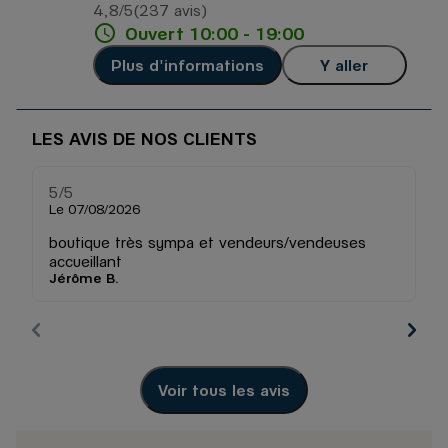
4,8
/5
(237 avis)
Note de 4.8 sur 5
Ouvert 10:00 - 19:00
Plus d'informations
Y aller
LES AVIS DE NOS CLIENTS
5
/5
5
Note de 5 sur 5
Le 07/08/2026
Le
boutique très sympa et vendeurs/vendeuses
Tr
accueillant
Pr
Jérôme B.
M 
bi
qu
d
j
Voir tous les avis