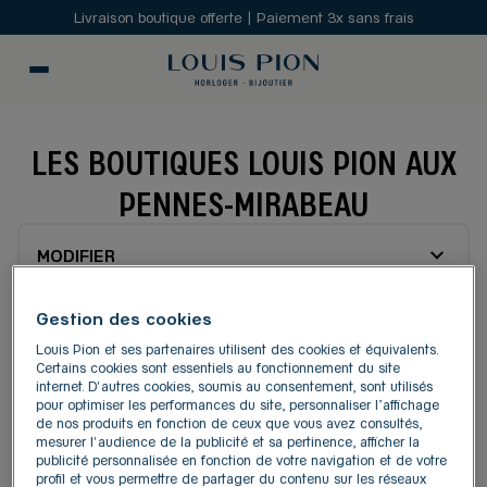
Livraison boutique offerte | Paiement 3x sans frais
LES BOUTIQUES LOUIS PION AUX
PENNES-MIRABEAU
MODIFIER
Gestion des cookies
Carte
Liste
Louis Pion et ses partenaires utilisent des cookies et équivalents.
Certains cookies sont essentiels au fonctionnement du site
internet. D'autres cookies, soumis au consentement, sont utilisés
LOUIS PION PLAN DE
pour optimiser les performances du site, personnaliser l’affichage
1
de nos produits en fonction de ceux que vous avez consultés,
CAMPAGNE
mesurer l'audience de la publicité et sa pertinence, afficher la
3.81 km
publicité personnalisée en fonction de votre navigation et de votre
Plan de Campagne
profil et vous permettre de partager du contenu sur les réseaux