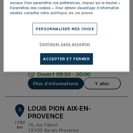
13480 Cabriès
sociaux. Pour paramétrer vos préférences, cliquez sur le bouton «
4,6
/5
(689 avis)
Note de 4.6 sur 5
Paramètres des cookies ». Pour obtenir davantage d'information
Ouvert 09:30 - 19:30
veuillez consulter notre
politique de vie privée.
Plus d'informations
Y aller
PERSONNALISER MES CHOIX
Continuer sans accepter
LOUIS PION VITROLLES
2
Quartier du Griffon- RN 113
ACCEPTER ET FERMER
13127 Vitrolles
5.72 km
4,8
/5
(368 avis)
Note de 4.8 sur 5
Ouvert 09:30 - 20:00
Plus d'informations
Y aller
LOUIS PION AIX-EN-
3
PROVENCE
17.52
16, rue Fabrot
km
13100 Aix-en-Provence