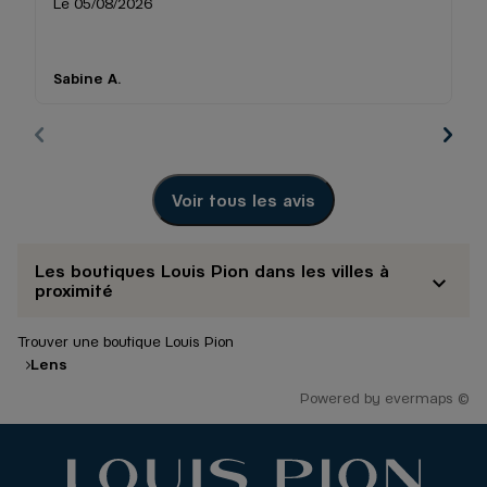
Le 05/08/2026
Le
Ve
r
Sabine A.
Be
Voir tous les avis
Les boutiques Louis Pion dans les villes à
proximité
Trouver une boutique Louis Pion
Lens
Powered by
evermaps ©