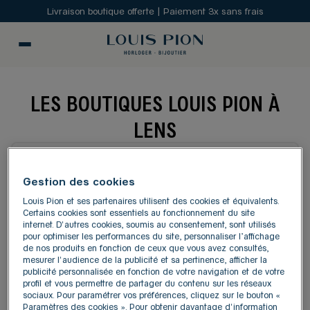
Livraison boutique offerte | Paiement 3x sans frais
LES BOUTIQUES LOUIS PION À
LENS
MODIFIER
Gestion des cookies
Louis Pion et ses partenaires utilisent des cookies et équivalents.
Carte
Liste
Certains cookies sont essentiels au fonctionnement du site
internet. D'autres cookies, soumis au consentement, sont utilisés
pour optimiser les performances du site, personnaliser l’affichage
de nos produits en fonction de ceux que vous avez consultés,
LOUIS PION NOYELLES-
1
mesurer l'audience de la publicité et sa pertinence, afficher la
publicité personnalisée en fonction de votre navigation et de votre
GODAULT
profil et vous permettre de partager du contenu sur les réseaux
11.77
sociaux. Pour paramétrer vos préférences, cliquez sur le bouton «
RN 43
km
Paramètres des cookies ». Pour obtenir davantage d'information