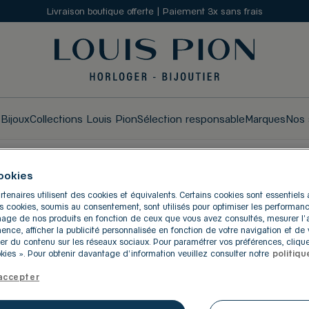
Livraison boutique offerte | Paiement 3x sans frais
s
Bijoux
Collections Louis Pion
Sélection responsable
Marques
Nos 
ookies
rtenaires utilisent des cookies et équivalents. Certains cookies sont essentiel
UTIQUES LOUIS PION À 
res cookies, soumis au consentement, sont utilisés pour optimiser les performanc
ichage de nos produits en fonction de ceux que vous avez consultés, mesurer l
inence, afficher la publicité personnalisée en fonction de votre navigation et de v
er du contenu sur les réseaux sociaux. Pour paramétrer vos préférences, clique
ies ». Pour obtenir davantage d'information veuillez consulter notre
politiqu
accepter