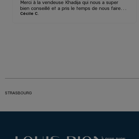
Merci à la vendeuse Khadija qui nous a super
bien conseillé et a pris le temps de nous faire
Cécile C.
essayer plusieurs modèles différents. Cela fait du
bien de voir des vendeuses souriantes ☺️
STRASBOURG