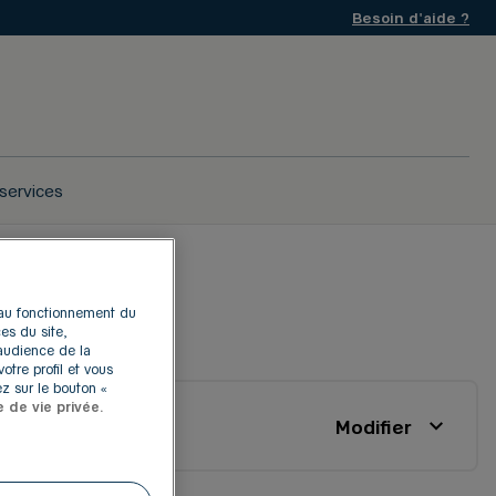
Besoin d'aide ?
services
s au fonctionnement du
ERSTEIN
es du site,
'audience de la
otre profil et vous
z sur le bouton «
e de vie privée.
Modifier