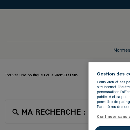
Montre
Gestion des c
Trouver une boutique Louis Pion
Erstein
Louis Pion et ses pa
LES BO
site internet. D'aut
personnaliser l’aff
publicité et sa pert
permettre de partag
Paramètres des cook
MA RECHERCHE :
ERSTEIN
Continuer sans 