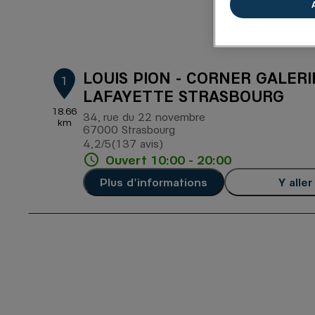
LOUIS PION - CORNER GALERI
1
LAFAYETTE STRASBOURG
18.66
34, rue du 22 novembre
km
67000 Strasbourg
4,2
/5
(137 avis)
Note de 4.2 sur 5
Ouvert 10:00 - 20:00
Plus d'informations
Y aller