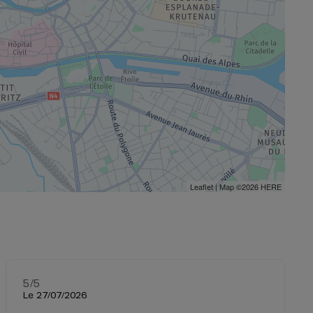
Leaflet
| Map ©2026
HERE
5
/5
Note de 5 sur 5
Le 27/07/2026