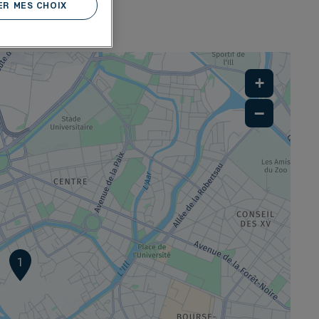
R MES CHOIX
N
+
−
1