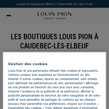
Livraison boutique offerte | Paiement 3x sans frais
LES BOUTIQUES LOUIS PION À
CAUDEBEC-LÈS-ELBEUF
MODIFIER
Gestion des cookies
Louis Pion et ses partenaires utilisent des cookies et équivalents.
Carte
Liste
Certains cookies sont essentiels au fonctionnement du site
internet. D'autres cookies, soumis au consentement, sont utilisés
pour optimiser les performances du site, personnaliser l’affichage
de nos produits en fonction de ceux que vous avez consultés,
LOUIS PION - CORNER
1
mesurer l'audience de la publicité et sa pertinence, afficher la
publicité personnalisée en fonction de votre navigation et de votre
GALERIES LAFAYETTE
profil et vous permettre de partager du contenu sur les réseaux
ROUEN
18.2 km
sociaux. Pour paramétrer vos préférences, cliquez sur le bouton «
Paramètres des cookies ». Pour obtenir davantage d'information