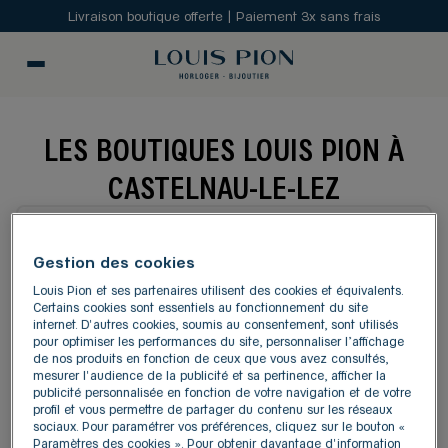
Livraison boutique offerte | Paiement 3x sans frais
LES BOUTIQUES LOUIS PION À
CASTELNAU-LE-LEZ
MODIFIER
Gestion des cookies
Louis Pion et ses partenaires utilisent des cookies et équivalents.
Carte
Liste
Certains cookies sont essentiels au fonctionnement du site
internet. D'autres cookies, soumis au consentement, sont utilisés
pour optimiser les performances du site, personnaliser l’affichage
de nos produits en fonction de ceux que vous avez consultés,
LOUIS PION MONTPELLIER
1
mesurer l'audience de la publicité et sa pertinence, afficher la
publicité personnalisée en fonction de votre navigation et de votre
1, rue des Pertuisanes
profil et vous permettre de partager du contenu sur les réseaux
34000 Montpellier
3.86 km
sociaux. Pour paramétrer vos préférences, cliquez sur le bouton «
4,1
/5
(350 avis)
Note de 4.1 sur 5
Paramètres des cookies ». Pour obtenir davantage d'information