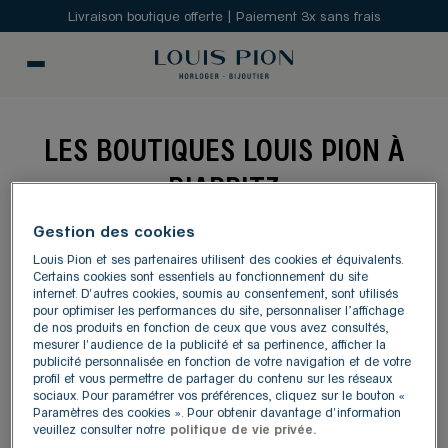
Livraison boutique offerte | Paiement 3x sans frais
LES BOUTIQUES LOUIS PION À
BIARRITZ
Gestion des cookies
MODIFIER
Louis Pion et ses partenaires utilisent des cookies et équivalents.
Certains cookies sont essentiels au fonctionnement du site
internet. D'autres cookies, soumis au consentement, sont utilisés
Carte
Liste
pour optimiser les performances du site, personnaliser l’affichage
de nos produits en fonction de ceux que vous avez consultés,
mesurer l'audience de la publicité et sa pertinence, afficher la
publicité personnalisée en fonction de votre navigation et de votre
LOUIS PION - CORNER
1
profil et vous permettre de partager du contenu sur les réseaux
GALERIES LAFAYETTE
sociaux. Pour paramétrer vos préférences, cliquez sur le bouton «
Paramètres des cookies ». Pour obtenir davantage d'information
BIARRITZ
1.26 km
veuillez consulter notre
politique de vie privée.