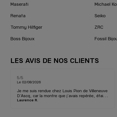
Maserati
Michael Ko
Renata
Seiko
Tommy Hilfiger
ZRC
Boss Bijoux
Fossil Bijo
LES AVIS DE NOS CLIENTS
5
/5
Note de 5 sur 5
Le 02/08/2026
Je me suis rendue chez Louis Pion de Villeneuve
D'Ascq, car la montre que j'avais repérée, était
Laurence R.
disponible sur place. La conseillère de vente n'a
pas hésité à la mettre de côté sur simple appel
téléphonique. J'ai trouvé cela très commercial.
Une fois sur place, l'échange a été très