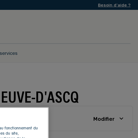
Besoin d'aide ?
services
NEUVE-D'ASCQ
Modifier
s au fonctionnement du
es du site,