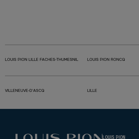
sympathique et professionnel. Je recommande
100%.
LOUIS PION LILLE FACHES-THUMESNIL
LOUIS PION RONCQ
VILLENEUVE-D'ASCQ
LILLE
LOUIS PION