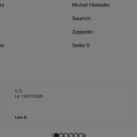
rs
Michel Herbelin
Swatch
Zeppelin
ux
Seiko 5
5
/5
Note de 5 sur 5
Le 13/07/2026
Leo D.