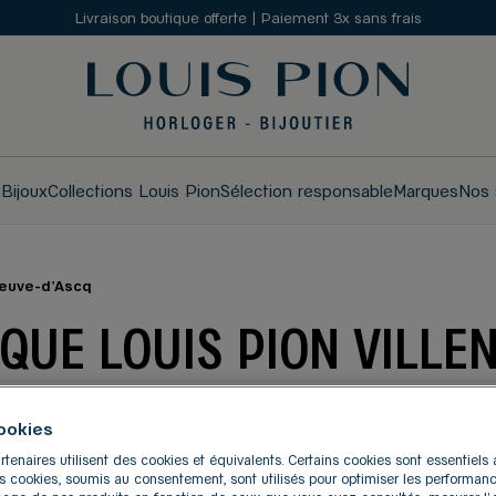
Livraison boutique offerte | Paiement 3x sans frais
s
Bijoux
Collections Louis Pion
Sélection responsable
Marques
Nos 
neuve-d'Ascq
QUE LOUIS PION VILLE
E-D'ASCQ
ookies
rtenaires utilisent des cookies et équivalents. Certains cookies sont essentiel
res cookies, soumis au consentement, sont utilisés pour optimiser les performanc