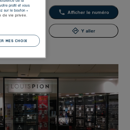
'audience de la
otre profil et vous
z sur le bouton «
Afficher le numéro
e de vie privée.
Y aller
R MES CHOIX