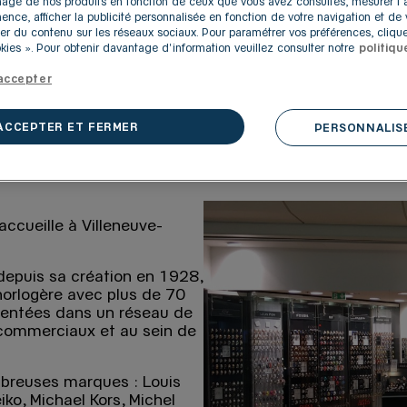
ichage de nos produits en fonction de ceux que vous avez consultés, mesurer l
inence, afficher la publicité personnalisée en fonction de votre navigation et de v
VILLENEUVE-D'ASCQ
er du contenu sur les réseaux sociaux. Pour paramétrer vos préférences, clique
ies ». Pour obtenir davantage d'information veuillez consulter notre
politiqu
accepter
ACCEPTER ET FERMER
PERSONNALISE
ccueille à Villeneuve-
depuis sa création en 1928,
 horlogère avec plus de 70
sentées dans un réseau de
 commerciaux et au sein de
mbreuses marques : Louis
eiko, Michael Kors, Michel