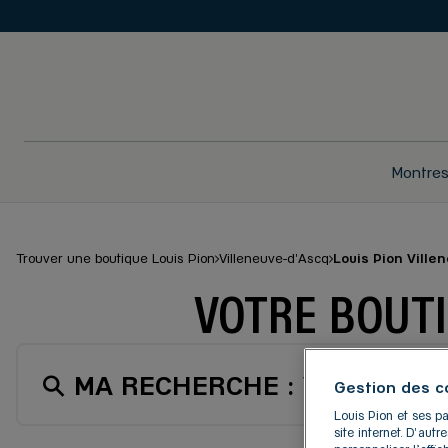
Montre
Trouver une boutique Louis Pion
Villeneuve-d'Ascq
Louis Pion Ville
VOTRE BOUTI
MA RECHERCHE :
VILLENEUV
Gestion des c
Louis Pion et ses pa
site internet. D'aut