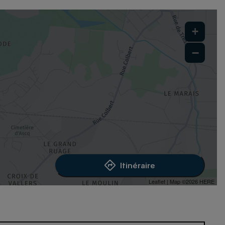
+
−
Itinéraire
Leaflet
| Map ©2026
HERE