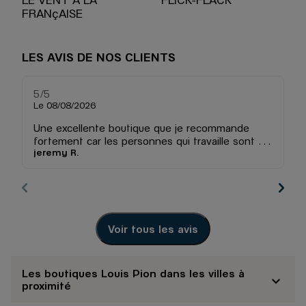
FRANçAISE
LES AVIS DE NOS CLIENTS
5
/5
5
Note de 5 sur 5
Le 08/08/2026
Le
Une excellente boutique que je recommande
fortement car les personnes qui travaille sont de
jeremy R.
ce
véritables professionnels d une gentillesse
exceptionnelle souriantes et très accueillant, une
boutique où on vous conseille selon vos besoins
avec un suivi de commande parfait où on vous
contacte plusieurs fois pour vous informer de l
évolution de vos commandes avec
Voir tous les avis
professionnalisme une réception nickel avec un
emballage parfait enfin c est une boutique où il y
a des gens passionnés qui aiment leur travail et
respecte la clientèle merci à vous et continuez
Les boutiques Louis Pion dans les villes à
comme ça 🫶🫶🫶🫶
proximité