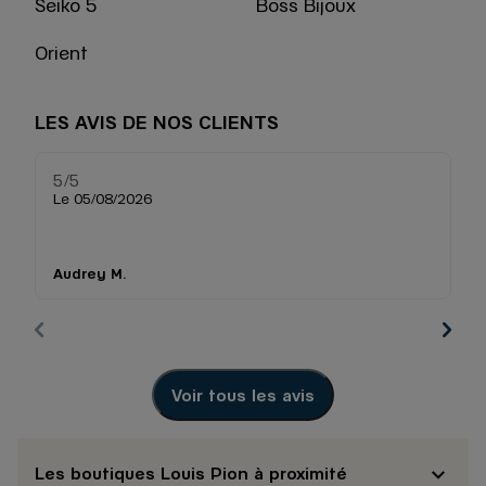
Seiko 5
Boss Bijoux
Orient
LES AVIS DE NOS CLIENTS
5
/5
5
Note de 5 sur 5
Le 05/08/2026
Le
St
m
Audrey M.
M
Voir tous les avis
Les boutiques Louis Pion à proximité