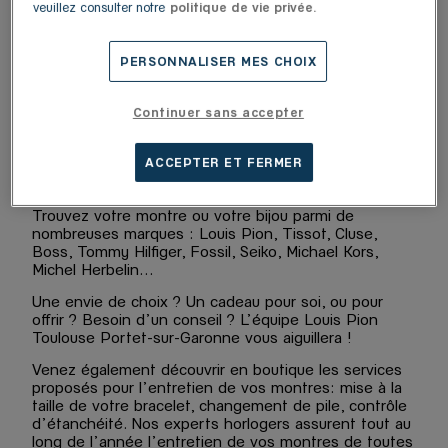
veuillez consulter notre
politique de vie privée.
Votre boutique Louis Pion Toulouse Portet-sur-
Garonne vous accueille à Portet-sur-Garonne.
PERSONNALISER MES CHOIX
Décodeur de tendances, expert et sélectionneur,
depuis sa création en 1928, Louis Pion est devenu le
leader de la distribution horlogère avec plus de 70
Continuer sans accepter
marques dont une dizaine de marques bijoux
présentées dans un réseau de 120 boutiques en
ACCEPTER ET FERMER
France en centre-ville, centres commerciaux et au
sein de corners Galeries Lafayette.
Trouvez votre montre ou votre bijou parmi de
nombreuses marques : Louis Pion, Tissot, Cluse,
Boss, Tommy Hilfiger, Fossil, Seiko, Michael Kors,
Michel Herbelin...
Une envie de choix ? Un cadeau pour soi, ou pour
offrir ? Besoin d’un conseil ? L’équipe Louis Pion
Toulouse Portet-sur-Garonne vous aiguillera !
Venez également découvrir en boutique les services
proposés pour l’entretien de vos montres: mise à la
taille de votre bracelet, changement de pile, contrôle
d’étanchéité. Nos experts horlogers assurent tout au
long de l’année l’entretien de vos montres de toutes