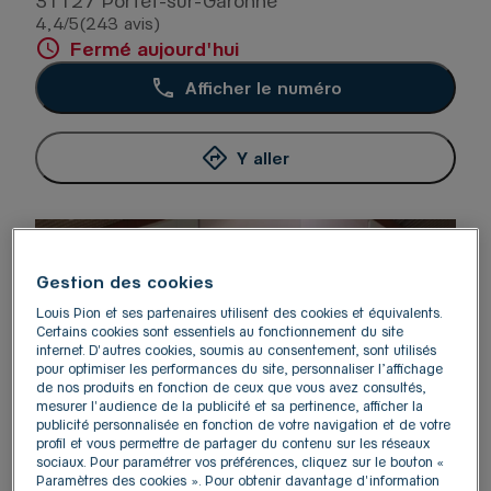
31127 Portet-sur-Garonne
4,4
/5
(243 avis)
Note de 4.4 sur 5
Fermé aujourd'hui
Afficher le numéro
Y aller
Gestion des cookies
Louis Pion et ses partenaires utilisent des cookies et équivalents.
Certains cookies sont essentiels au fonctionnement du site
internet. D'autres cookies, soumis au consentement, sont utilisés
pour optimiser les performances du site, personnaliser l’affichage
de nos produits en fonction de ceux que vous avez consultés,
mesurer l'audience de la publicité et sa pertinence, afficher la
publicité personnalisée en fonction de votre navigation et de votre
profil et vous permettre de partager du contenu sur les réseaux
sociaux. Pour paramétrer vos préférences, cliquez sur le bouton «
Paramètres des cookies ». Pour obtenir davantage d'information